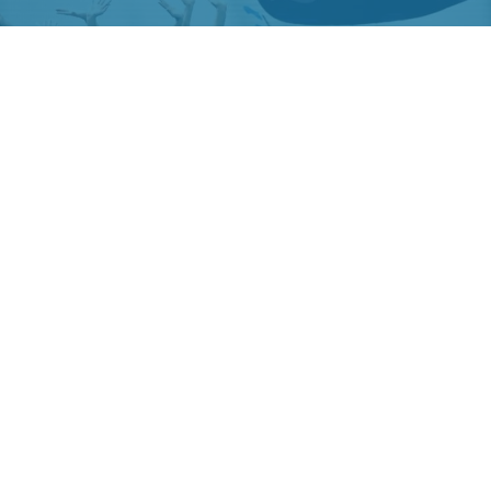
Фото ТГ-канала "Спецоперация Z"
ЯРСК/. Российские синхронистки победили в
мпионате Европы.