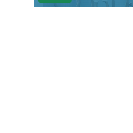
КРАСНОЯРСКИЙ КРАЙ, /НИА-КРАСНО
акробатической программе на че