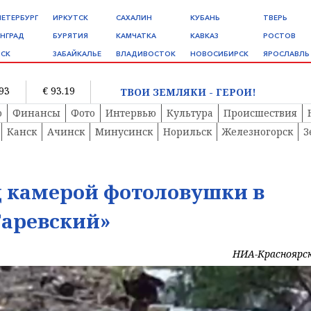
ПЕТЕРБУРГ
ИРКУТСК
САХАЛИН
КУБАНЬ
ТВЕРЬ
НГРАД
БУРЯТИЯ
КАМЧАТКА
КАВКАЗ
РОСТОВ
СК
ЗАБАЙКАЛЬЕ
ВЛАДИВОСТОК
НОВОСИБИРСК
ЯРОСЛАВЛЬ
.93
€ 93.19
ТВОИ ЗЕМЛЯКИ - ГЕРОИ!
о
Финансы
Фото
Интервью
Культура
Происшествия
Канск
Ачинск
Минусинск
Норильск
Железногорск
З
д камерой фотоловушки в
Гаревский»
НИА-Красноярс