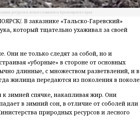
одных ресурсов и лесного комплекса Красноярского края
ЯРСК/. В заказнике «Тальско-Гаревский»
ука, который тщательно ухаживал за своей
 Они не только следят за собой, но и
страивая «уборные» в стороне от основных
ычно длинные, с множеством разветвлений, и в
огда жилища передаются из поколения в поколе
 к зимней спячке, накапливая жир. Они
падает в зимний сон, в отличие от соболей или
 Министерства природных ресурсов и лесного