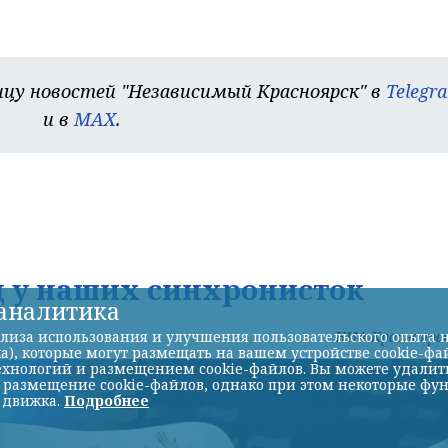
цу новостей "Независимый Красноярск" в
Telegr
и в
MAX
.
д у наших синхронисток
-аналитика
лиза использования и улучшения пользовательского опыта н
НИА-Красноярс
а), которые могут размещать на вашем устройстве cookie-фа
хнологий и размещением cookie-файлов. Вы можете удалить 
ь размещение cookie-файлов, однако при этом некоторые фу
 движка.
Подробнее