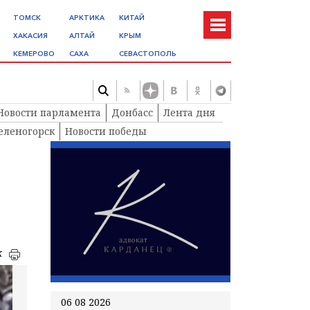
ТОМСК
АРКТИКА
КИТАЙ
ХАКАСИЯ
АЛТАЙ
КРЫМ
КЕМЕРОВО
САХА
СЕВАСТОПОЛЬ
Новости парламента
Донбасс
Лента дня
еленогорск
Новости победы
к
06 08 2026