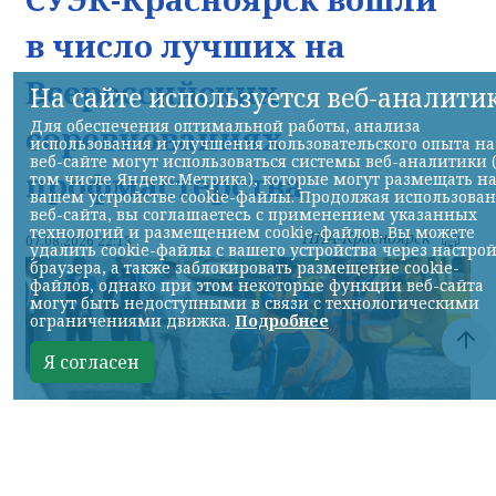
в число лучших на
Всероссийских
На сайте используется веб-аналити
Для обеспечения оптимальной работы, анализа
соревнованиях
использования и улучшения пользовательского опыта на
веб-сайте могут использоваться системы веб-аналитики 
профмастерства
том числе Яндекс.Метрика), которые могут размещать н
вашем устройстве cookie-файлы. Продолжая использова
веб-сайта, вы соглашаетесь с применением указанных
технологий и размещением cookie-файлов. Вы можете
НИА-Красноярск
07.08.2026 22:13
удалить cookie-файлы с вашего устройства через настро
браузера, а также заблокировать размещение cookie-
файлов, однако при этом некоторые функции веб-сайта
могут быть недоступными в связи с технологическими
ограничениями движка.
Подробнее
Я согласен