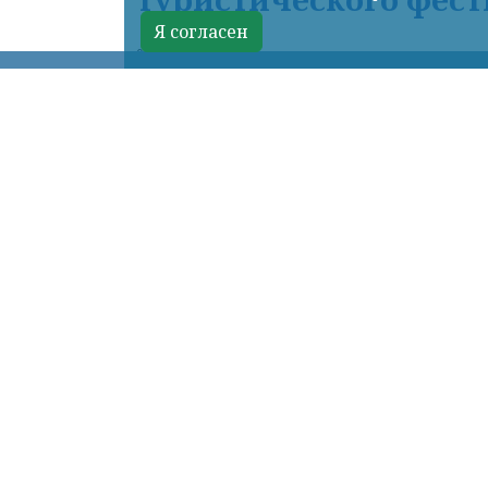
Я согласен
07.08.2026 17:56
КРАСНОЯРСКИЙ КРАЙ, /НИА-КРАСН
туристического фестиваля «ОМУТ ФЕСТ»
Красноярская железная дорога назнач
– Красноярск – Дивногорск, отправ
– Дивногорск – Красноярск, отправ
Кроме того, в субботу и воскресе
Красноярск с городом спутником, б
В целом, 8 и 9 августа на дивног
Красноярска в Дивногорск и 9 – в