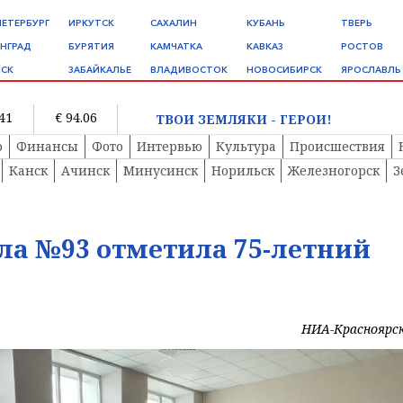
ПЕТЕРБУРГ
ИРКУТСК
САХАЛИН
КУБАНЬ
ТВЕРЬ
НГРАД
БУРЯТИЯ
КАМЧАТКА
КАВКАЗ
РОСТОВ
СК
ЗАБАЙКАЛЬЕ
ВЛАДИВОСТОК
НОВОСИБИРСК
ЯРОСЛАВЛЬ
.41
€ 94.06
ТВОИ ЗЕМЛЯКИ - ГЕРОИ!
о
Финансы
Фото
Интервью
Культура
Происшествия
Канск
Ачинск
Минусинск
Норильск
Железногорск
З
ла №93 отметила 75-летний
НИА-Красноярс