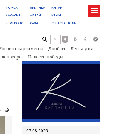
ТОМСК
АРКТИКА
КИТАЙ
ХАКАСИЯ
АЛТАЙ
КРЫМ
КЕМЕРОВО
САХА
СЕВАСТОПОЛЬ
Новости парламента
Донбасс
Лента дня
еленогорск
Новости победы
к
07 08 2026