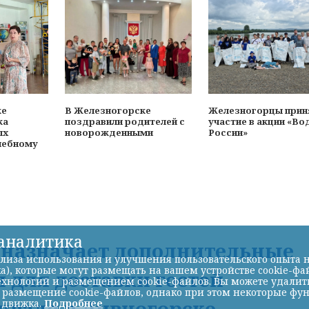
ке
В Железногорске
Железногорцы прин
ка
поздравили родителей с
участие в акции «Во
ых
новорожденными
России»
чебному
-аналитика
Д назначает дополнительные
лиза использования и улучшения пользовательского опыта н
а), которые могут размещать на вашем устройстве cookie-фа
 для доставки гостей
хнологий и размещением cookie-файлов. Вы можете удалить 
ь размещение cookie-файлов, однако при этом некоторые фу
иваля в Дивногорске
 движка.
Подробнее