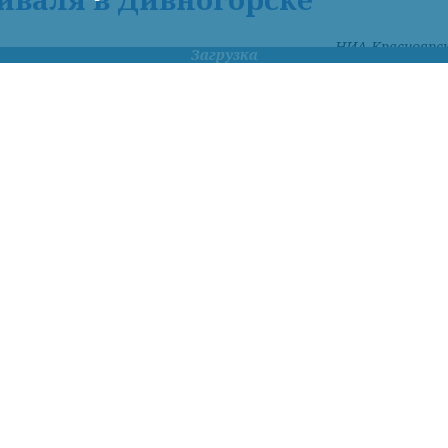
НИА-Красноярс
Загрузка
Фото: КрасЖД
ОЯРСК/.
Для удобства гостей и участников
, который пройдет 8 и 9 августа в Дивногорске,
ает дополнительные вечерние электропоезда:
ление в 20:40;
ление в 21:54.
нье во всех электропоездах, соединяющих
удет увеличено количество вагонов – с 4 до 6.
орском направлении будут курсировать 9 поездо
 обратном направлении. В их числе ускоренный