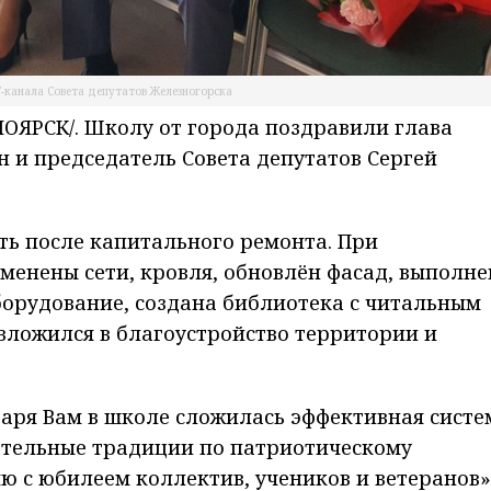
Г-канала Совета депутатов Железногорска
ЯРСК/. Школу от города поздравили глава
 и председатель Совета депутатов Сергей
ть после капитального ремонта. При
менены сети, кровля, обновлён фасад, выполне
борудование, создана библиотека с читальным
 вложился в благоустройство территории и
аря Вам в школе сложилась эффективная систе
ательные традиции по патриотическому
 с юбилеем коллектив, учеников и ветеранов»,