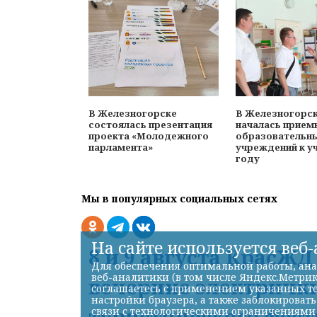
В Железногорске
В Железногорс
состоялась презентация
началась прием
проекта «Молодежного
образовательн
парламента»
учреждений к у
году
Мы в популярных социальных сетях
На сайте используется веб
8 и 9 августа КрасЖ
Для обеспечения оптимальной работы, ана
веб-аналитики (в том числе Яндекс.Метрик
вечерние электрички
соглашаетесь с применением указанных те
настройки браузера, а также заблокироват
туристического фест
связи с технологическими ограничениями