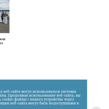
яли
да
а веб-сайте могут использоваться системы
йлы. Продолжая использование веб-сайта, вы
cookie-файлы с вашего устройства через
нкции веб-сайта могут быть недоступными в