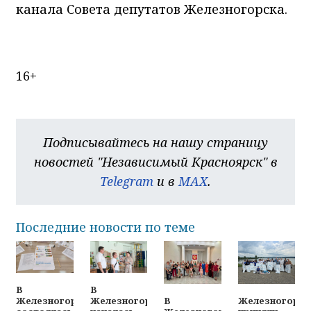
канала Совета депутатов Железногорска.
16+
Подписывайтесь на нашу страницу
новостей "Независимый Красноярск" в
Telegram
и в
MAX
.
Последние новости по теме
В
В
В
Железногорц
Железногорске
Железногорске