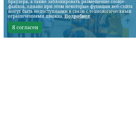
браузера, а также заблокировать размещение cookie-
НИА-Красноярск
07.08.2026 22:13
файлов, однако при этом некоторые функции веб-сайта
могут быть недоступными в связи с технологическими
ограничениями движка.
Подробнее
Я согласен
Фото: АО «СУЭК-Хакасия»
КРАСНОЯРСКИЙ КРАЙ, /НИА-
КРАСНОЯРСК/. Специалисты Бородинского
погрузочно-транспортного управления
стали призёрами Всероссийских