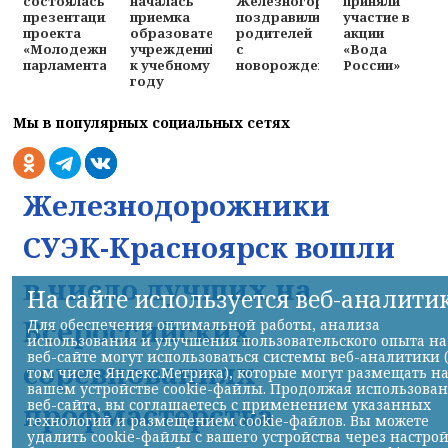
Железногорске
приняли
состоялась
началась
поздравили
участие в
презентация
приемка
родителей
акции
проекта
образовательных
с
«Вода
«Молодежного
учреждений
новорожденными
России»
парламента»
к учебному
году
Мы в популярных социальных сетях
Железнодорожники
СУЭК-Красноярск вошли
в число лучших на
На сайте используется веб-аналити
Всероссийских
Для обеспечения оптимальной работы, анализа
использования и улучшения пользовательского опыта на
веб-сайте могут использоваться системы веб-аналитики 
соревнованиях
том числе Яндекс.Метрика), которые могут размещать н
вашем устройстве cookie-файлы. Продолжая использова
веб-сайта, вы соглашаетесь с применением указанных
профмастерства
технологий и размещением cookie-файлов. Вы можете
удалить cookie-файлы с вашего устройства через настро