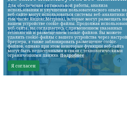
Всероссийских
Для обеспечения оптимальной работы, анализа
использования и улучшения пользовательского опыта на
соревнованиях
веб-сайте могут использоваться системы веб-аналитики 
том числе Яндекс.Метрика), которые могут размещать н
вашем устройстве cookie-файлы. Продолжая использова
профмастерства
веб-сайта, вы соглашаетесь с применением указанных
технологий и размещением cookie-файлов. Вы можете
удалить cookie-файлы с вашего устройства через настро
браузера, а также заблокировать размещение cookie-
НИА-Красноярск
07.08.2026 22:13
файлов, однако при этом некоторые функции веб-сайта
могут быть недоступными в связи с технологическими
ограничениями движка.
Подробнее
Я согласен