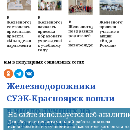
В
В
В
Железногорц
Железногорске
Железногорске
Железногорске
приняли
состоялась
началась
поздравили
участие в
презентация
приемка
родителей
акции
проекта
образовательных
с
«Вода
«Молодежного
учреждений
новорожденными
России»
парламента»
к учебному
году
Мы в популярных социальных сетях
Железнодорожники
СУЭК-Красноярск вошли
в число лучших на
На сайте используется веб-аналити
Всероссийских
Для обеспечения оптимальной работы, анализа
использования и улучшения пользовательского опыта на