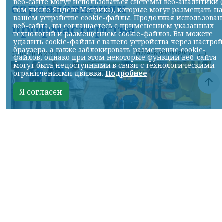
веб-сайте могут использоваться системы веб-аналитики 
соревнованиях
том числе Яндекс.Метрика), которые могут размещать н
вашем устройстве cookie-файлы. Продолжая использова
профмастерства
веб-сайта, вы соглашаетесь с применением указанных
технологий и размещением cookie-файлов. Вы можете
удалить cookie-файлы с вашего устройства через настро
браузера, а также заблокировать размещение cookie-
НИА-Красноярск
07.08.2026 22:13
файлов, однако при этом некоторые функции веб-сайта
могут быть недоступными в связи с технологическими
ограничениями движка.
Подробнее
Я согласен
Фото: АО «СУЭК-Хакасия»
КРАСНОЯРСКИЙ КРАЙ, /НИА-