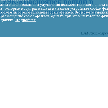
УЭК-Красноярск вошли в
лиза использования и улучшения пользовательского опыта н
а), которые могут размещать на вашем устройстве cookie-фа
ероссийских соревнованиях
хнологий и размещением cookie-файлов. Вы можете удалить 
ь размещение cookie-файлов, однако при этом некоторые фу
 движка.
Подробнее
НИА-Красноярс