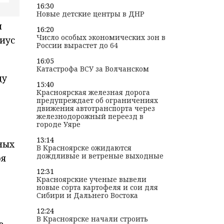
16:30
Новые детские центры в ДНР
п
16:20
Число особых экономических зон в
иус
России вырастет до 64
16:05
Катастрофа ВСУ за Волчанском
ду
15:40
Красноярская железная дорога
предупреждает об ограничениях
движения автотранспорта через
железнодорожный переезд в
городе Уяре
13:14
ных
В Красноярске ожидаются
дождливые и ветреные выходные
ря
12:31
Красноярские ученые вывели
новые сорта картофеля и сои для
Сибири и Дальнего Востока
12:24
В Красноярске начали строить
а