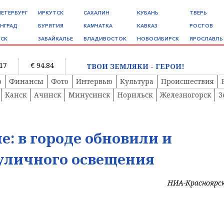
ПЕТЕРБУРГ
ИРКУТСК
САХАЛИН
КУБАНЬ
ТВЕРЬ
НГРАД
БУРЯТИЯ
КАМЧАТКА
КАВКАЗ
РОСТОВ
СК
ЗАБАЙКАЛЬЕ
ВЛАДИВОСТОК
НОВОСИБИРСК
ЯРОСЛАВЛЬ
.17
€ 94.84
ТВОИ ЗЕМЛЯКИ - ГЕРОИ!
о
Финансы
Фото
Интервью
Культура
Происшествия
Канск
Ачинск
Минусинск
Норильск
Железногорск
З
е: в городе обновили и
уличного освещения
НИА-Красноярс