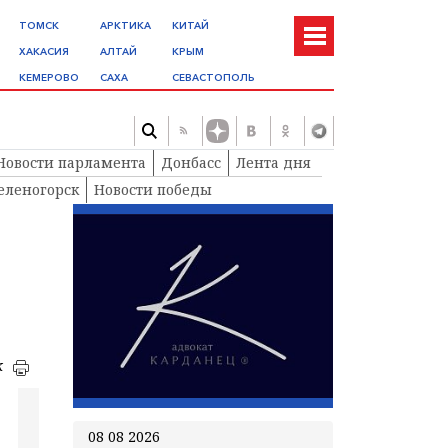
ТОМСК
АРКТИКА
КИТАЙ
ХАКАСИЯ
АЛТАЙ
КРЫМ
КЕМЕРОВО
САХА
СЕВАСТОПОЛЬ
Новости парламента
Донбасс
Лента дня
еленогорск
Новости победы
к
08 08 2026