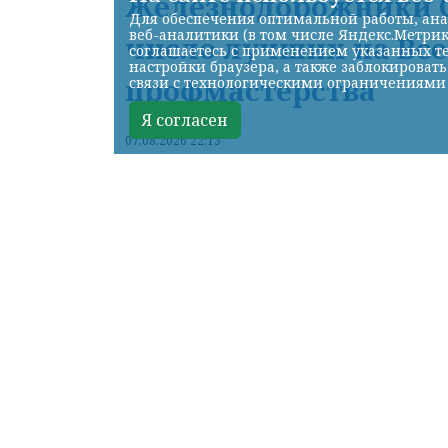
Железнодорожники С
Для обеспечения оптимальной работы, ана
веб-аналитики (в том числе Яндекс.Метрик
число лучших на Вс
соглашаетесь с применением указанных те
настройки браузера, а также заблокироват
профмастерства
связи с технологическими ограничениями
Я согласен
07.08.2026 22:13