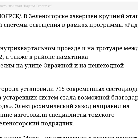
ото: тг-канал "Вадим Терентьев"
ЯРСК/. В Зеленогорске завершен крупный эта
й системы освещения в рамках программы «Рад
внутриквартальном проезде и на тротуаре меж
, а также в районе памятника
елям на улице Овражной и на пешеходной
 города установили 715 современных светодиод
а устаревших систем стала возможной благода
ода». Электрохимический завод направил на
вание изготовили специалисты томского
еленогорский подрядчик.
а улице Мира – их установили в рамках ремонт