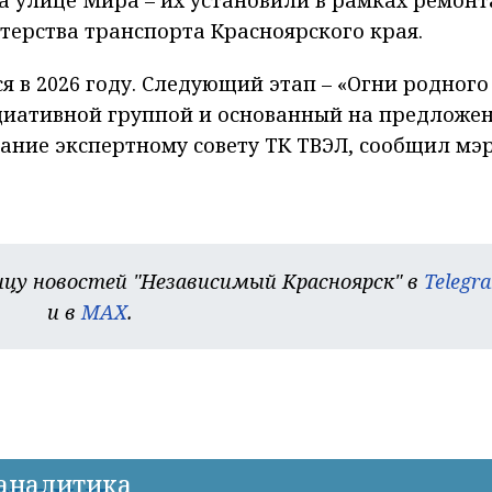
ерства транспорта Красноярского края.
 в 2026 году. Следующий этап – «Огни родного
ициативной группой и основанный на предложе
вание экспертному совету ТК ТВЭЛ, сообщил мэ
цу новостей "Независимый Красноярск" в
Telegr
и в
MAX
.
-аналитика