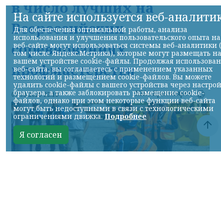
в число лучших на
На сайте используется веб-аналити
Всероссийских
Для обеспечения оптимальной работы, анализа
использования и улучшения пользовательского опыта на
соревнованиях
веб-сайте могут использоваться системы веб-аналитики 
том числе Яндекс.Метрика), которые могут размещать н
вашем устройстве cookie-файлы. Продолжая использова
профмастерства
веб-сайта, вы соглашаетесь с применением указанных
технологий и размещением cookie-файлов. Вы можете
удалить cookie-файлы с вашего устройства через настро
браузера, а также заблокировать размещение cookie-
НИА-Красноярск
07.08.2026 22:13
файлов, однако при этом некоторые функции веб-сайта
могут быть недоступными в связи с технологическими
ограничениями движка.
Подробнее
Я согласен