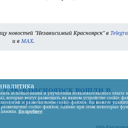
цу новостей "Независимый Красноярск" в
Telegr
и в
MAX
.
-аналитика
УЭК-Красноярск вошли в
лиза использования и улучшения пользовательского опыта н
а), которые могут размещать на вашем устройстве cookie-фа
ероссийских соревнованиях
хнологий и размещением cookie-файлов. Вы можете удалить 
ь размещение cookie-файлов, однако при этом некоторые фу
 движка.
Подробнее
НИА-Красноярс