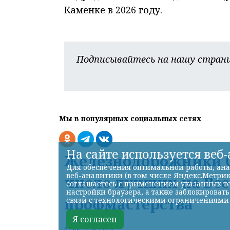
Каменке в 2026 году.
Подписывайтесь на нашу страни
Мы в популярных социальных сетях
На сайте используется веб
Железнодорожники С
Для обеспечения оптимальной работы, ана
веб-аналитики (в том числе Яндекс.Метрик
число лучших на Вс
соглашаетесь с применением указанных те
настройки браузера, а также заблокироват
профмастерства
связи с технологическими ограничениями
Я согласен
07.08.2026 22:13