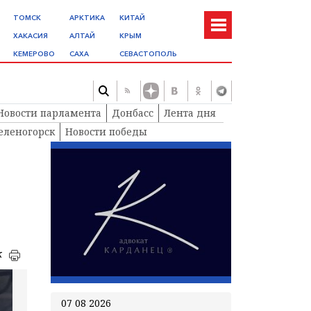
ТОМСК
АРКТИКА
КИТАЙ
ХАКАСИЯ
АЛТАЙ
КРЫМ
КЕМЕРОВО
САХА
СЕВАСТОПОЛЬ
Новости парламента
Донбасс
Лента дня
еленогорск
Новости победы
к
07 08 2026