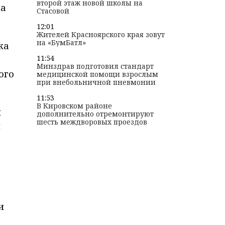
второй этаж новой школы на
на
Стасовой
12:01
Жителей Красноярского края зовут
на «БумБатл»
ка
11:54
Минздрав подготовил стандарт
ого
медицинской помощи взрослым
при внебольничной пневмонии
11:53
В Кировском районе
и
дополнительно отремонтируют
шесть междворовых проездов
и
и