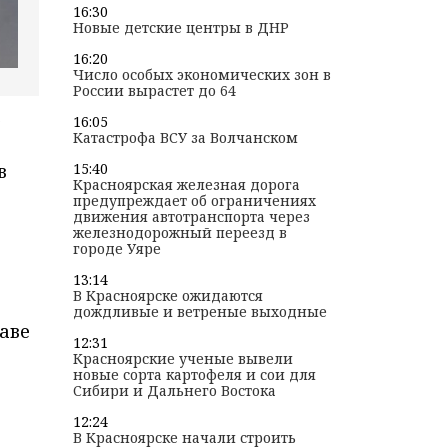
16:30
Новые детские центры в ДНР
16:20
Число особых экономических зон в
России вырастет до 64
а
16:05
Катастрофа ВСУ за Волчанском
в
15:40
Красноярская железная дорога
предупреждает об ограничениях
движения автотранспорта через
железнодорожный переезд в
городе Уяре
13:14
В Красноярске ожидаются
дождливые и ветреные выходные
аве
12:31
Красноярские ученые вывели
новые сорта картофеля и сои для
Сибири и Дальнего Востока
12:24
В Красноярске начали строить