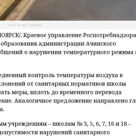
Фото: Игорь Титенков
ЯРСК/. Краевое управление Роспотребнадзор
 образования администрации Ачинского
общений о нарушении температурного режима 
едневный контроль температуры воздуха в
тклонений от санитарных нормативов школы
ть меры, вплоть до временного перевода
ение. Аналогичное предложение направлено гл
а.
 учреждениям – школам № 3, 5, 6, 7, 16 и 18 –
допустимости нарушений санитарного