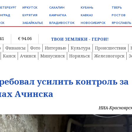
ПЕТЕРБУРГ
ИРКУТСК
САХАЛИН
КУБАНЬ
ТВЕРЬ
НГРАД
БУРЯТИЯ
КАМЧАТКА
КАВКАЗ
РОСТОВ
СК
ЗАБАЙКАЛЬЕ
ВЛАДИВОСТОК
НОВОСИБИРСК
ЯРОСЛАВЛЬ
.41
€ 94.06
ТВОИ ЗЕМЛЯКИ - ГЕРОИ!
о
Финансы
Фото
Интервью
Культура
Происшествия
Канск
Ачинск
Минусинск
Норильск
Железногорск
З
ребовал усилить контроль за
лах Ачинска
НИА-Красноярс