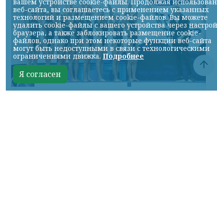
вашем устройстве cookie-файлы. Продолжая использова
веб-сайта, вы соглашаетесь с применением указанных
технологий и размещением cookie-файлов. Вы можете
удалить cookie-файлы с вашего устройства через настро
браузера, а также заблокировать размещение cookie-
файлов, однако при этом некоторые функции веб-сайта
могут быть недоступными в связи с технологическими
ограничениями движка.
Подробнее
Я согласен
Фото ТГ-канала "Спецоперация Z"
КРАСНОЯРСКИЙ КРАЙ, /НИА-КРАСНОЯРСК/.
Российские синхронистки победили в
акробатической программе на
чемпионате Европы.
Елизавета Минаева, Екатерина Коссова,
Елизавета Смирнова, Елена Шабанова,
Эвелина Симонова, Ольга Тютюник,
Валерия Плеханова и Майя Дорошко —