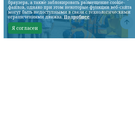
браузера, а также заблокировать размещение cookie-
НИА-Красноярск
07.08.2026 22:13
файлов, однако при этом некоторые функции веб-сайта
могут быть недоступными в связи с технологическими
ограничениями движка.
Подробнее
Я согласен
Фото: АО «СУЭК-Хакасия»
КРАСНОЯРСКИЙ КРАЙ, /НИА-
КРАСНОЯРСК/. Специалисты Бородинского
погрузочно-транспортного управления
стали призёрами Всероссийских