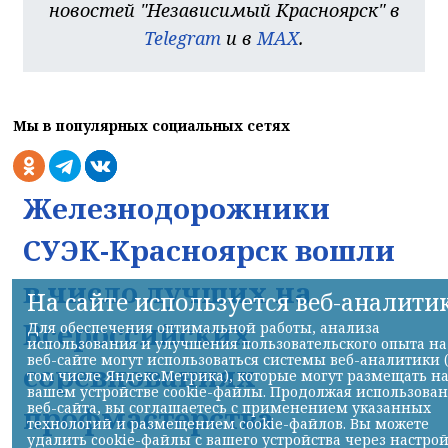
новостей "Независимый Красноярск" в
Telegram
и в
MAX
.
Мы в популярных социальных сетях
Железнодорожники
СУЭК-Красноярск вошли
в число лучших на
На сайте используется веб-аналити
Всероссийских
Для обеспечения оптимальной работы, анализа
использования и улучшения пользовательского опыта на
веб-сайте могут использоваться системы веб-аналитики 
соревнованиях
том числе Яндекс.Метрика), которые могут размещать н
вашем устройстве cookie-файлы. Продолжая использова
веб-сайта, вы соглашаетесь с применением указанных
профмастерства
технологий и размещением cookie-файлов. Вы можете
удалить cookie-файлы с вашего устройства через настро