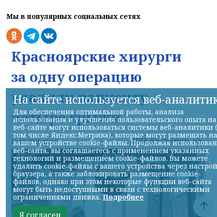
Мы в популярных социальных сетях
Красноярские хирурги
за одну операцию
удалили пациенту
На сайте используется веб-аналити
Для обеспечения оптимальной работы, анализа
четыре грыжи
использования и улучшения пользовательского опыта на
веб-сайте могут использоваться системы веб-аналитики 
том числе Яндекс.Метрика), которые могут размещать н
НИА-Красноярск
10.08.2026 10:16
вашем устройстве cookie-файлы. Продолжая использова
веб-сайта, вы соглашаетесь с применением указанных
технологий и размещением cookie-файлов. Вы можете
удалить cookie-файлы с вашего устройства через настро
браузера, а также заблокировать размещение cookie-
файлов, однако при этом некоторые функции веб-сайта
могут быть недоступными в связи с технологическими
ограничениями движка.
Подробнее
Я согласен