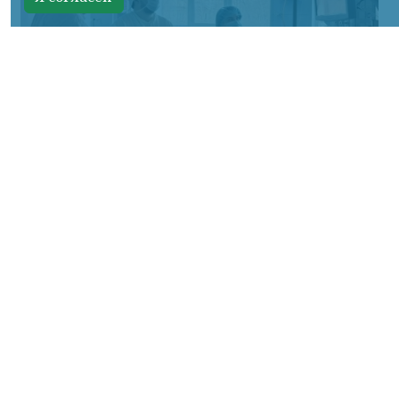
Фото: краевой Минздрав
КРАСНОЯРСКИЙ КРАЙ, /НИА-
КРАСНОЯРСК/. В ФСНКЦ ФМБА России
врачи за один раз они удалили пациенту
сразу четыре грыжи. Все вмешательство
выполнили через небольшие проколы, без
большой полостной операции.
Пациент Виктор обратился в клинику из-
за двух грыж. Однако обследование
показало, что их на самом деле четыре: