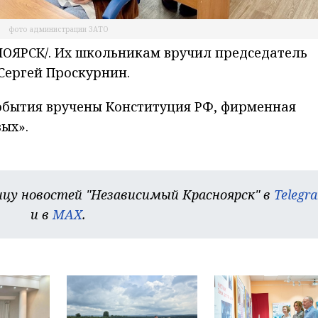
фото администрации ЗАТО
ОЯРСК/. Их школьникам вручил председатель
 Сергей Проскурнин.
события вручены Конституция РФ, фирменная
вых».
цу новостей "Независимый Красноярск" в
Telegr
и в
MAX
.