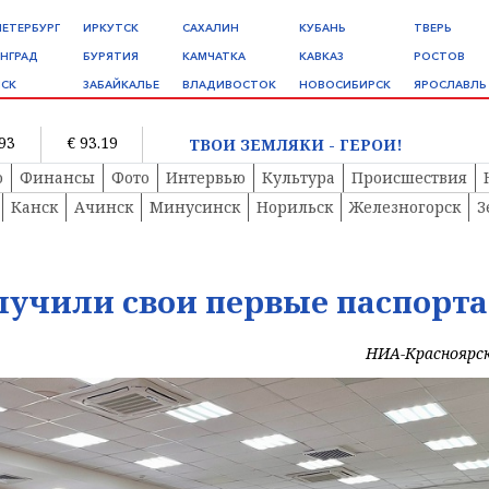
ПЕТЕРБУРГ
ИРКУТСК
САХАЛИН
КУБАНЬ
ТВЕРЬ
НГРАД
БУРЯТИЯ
КАМЧАТКА
КАВКАЗ
РОСТОВ
СК
ЗАБАЙКАЛЬЕ
ВЛАДИВОСТОК
НОВОСИБИРСК
ЯРОСЛАВЛЬ
.93
€ 93.19
ТВОИ ЗЕМЛЯКИ - ГЕРОИ!
о
Финансы
Фото
Интервью
Культура
Происшествия
Канск
Ачинск
Минусинск
Норильск
Железногорск
З
лучили свои первые паспорта
НИА-Красноярс