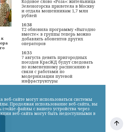
Кодовое слово «Роза»: жительница
Зеленогорска прилетела в Москву
и отдала мошенникам 1,7 млн
рублей
16:38
T2 обновила программу «Выгодно
вместе»: в группы теперь можно
 к
добавлять абонентов других
тора
операторов
го
16:35
7 августа девять пригородных
поездов КрасЖД будут следовать
по измененному расписанию в
связи с работами по
модернизации путевой
инфраструктуры
а веб-сайте могут использоваться системы
йлы. Продолжая использование веб-сайта, вы
к
cookie-файлы с вашего устройства через
нкции веб-сайта могут быть недоступными в