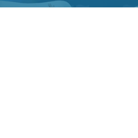
Фото ТГ-канала "Спецоперация Z"
ЯРСК/. Российские синхронистки победили в
мпионате Европы.