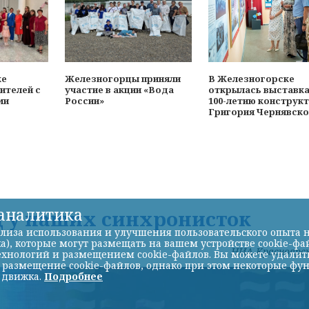
ке
Железногорцы приняли
В Железногорске
ителей с
участие в акции «Вода
открылась выставка
ми
России»
100-летию конструк
Григория Чернявско
-аналитика
д у наших синхронисток
лиза использования и улучшения пользовательского опыта н
а), которые могут размещать на вашем устройстве cookie-фа
НИА-Красноярс
хнологий и размещением cookie-файлов. Вы можете удалить 
ь размещение cookie-файлов, однако при этом некоторые фу
 движка.
Подробнее