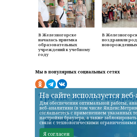
В Железногорске
В Железногорс
началась приемка
поздравили род
образовательных
новорожденны
учреждений к учебному
году
Мы в популярных социальных сетях
На сайте используется веб
Третье золото подря
Для обеспечения оптимальной работы, ана
веб-аналитики (в том числе Яндекс.Метрик
06.08.2026 18:36
соглашаетесь с применением указанных те
настройки браузера, а также заблокироват
связи с технологическими ограничениями
Я согласен