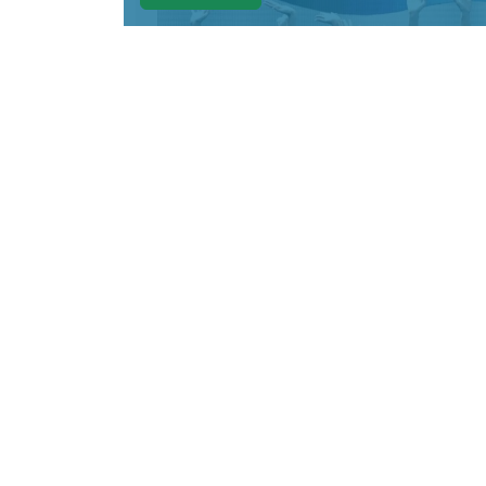
КРАСНОЯРСКИЙ КРАЙ, /НИА-КРАСНО
акробатической программе на че