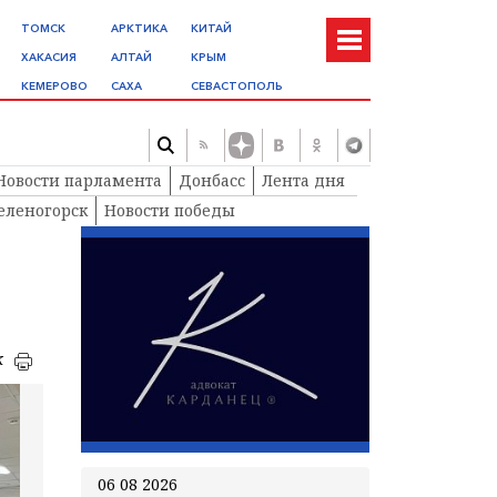
ТОМСК
АРКТИКА
КИТАЙ
ХАКАСИЯ
АЛТАЙ
КРЫМ
КЕМЕРОВО
САХА
СЕВАСТОПОЛЬ
Новости парламента
Донбасс
Лента дня
еленогорск
Новости победы
к
06 08 2026