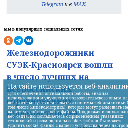
Telegram
и в
MAX
.
Мы в популярных социальных сетях
Железнодорожники
СУЭК-Красноярск вошли
в число лучших на
На сайте используется веб-аналити
Всероссийских
Для обеспечения оптимальной работы, анализа
соревнованиях
использования и улучшения пользовательского опыта на
веб-сайте могут использоваться системы веб-аналитики 
том числе Яндекс.Метрика), которые могут размещать н
профмастерства
вашем устройстве cookie-файлы. Продолжая использова
веб-сайта, вы соглашаетесь с применением указанных
технологий и размещением cookie-файлов. Вы можете
удалить cookie-файлы с вашего устройства через настро
НИА-Красноярск
07.08.2026 22:13