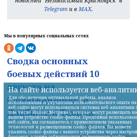
новостей "Независимый Красноярск" в
Telegram
и в
MAX
.
Мы в популярных социальных сетях
Сводка основных
боевых действий 10
августа на
На сайте используется веб-аналити
Слобожанщине, в
Для обеспечения оптимальной работы, анализа
использования и улучшения пользовательского опыта на
веб-сайте могут использоваться системы веб-аналитики 
Донбассе и Таврии
том числе Яндекс.Метрика), которые могут размещать н
вашем устройстве cookie-файлы. Продолжая использова
веб-сайта, вы соглашаетесь с применением указанных
технологий и размещением cookie-файлов. Вы можете
НИА-Красноярск
10.08.2026 19:11
удалить cookie-файлы с вашего устройства через настро
браузера, а также заблокировать размещение cookie-