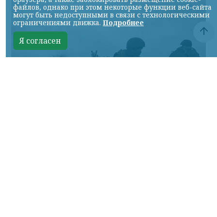
файлов, однако при этом некоторые функции веб-сайта
могут быть недоступными в связи с технологическими
ограничениями движка.
Подробнее
Я согласен
Фото Минобороны России
КРАСНОЯРСКИЙ КРАЙ, /НИА-КРАСНОЯРСК/.
Сумское направление: продолжаются бои
за Уланово и в районе Вольной Слободы.
Идет наступление армии России в
районах поселков Хотень, Писаревке,
южнее Иволжанского и в районе Марьино.