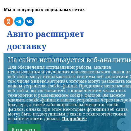
Мы в популярных социальных сетях
Авито расширяет
доставку
крупногабаритных
На сайте используется веб-аналити
Для обеспечения оптимальной работы, анализа
товаров вместе с
использования и улучшения пользовательского опыта на
веб-сайте могут использоваться системы веб-аналитики 
«Байкал Сервис»
том числе Яндекс.Метрика), которые могут размещать н
вашем устройстве cookie-файлы. Продолжая использова
веб-сайта, вы соглашаетесь с применением указанных
технологий и размещением cookie-файлов. Вы можете
НИА-Красноярск
06.08.2026 21:22
удалить cookie-файлы с вашего устройства через настро
браузера, а также заблокировать размещение cookie-
файлов, однако при этом некоторые функции веб-сайта
могут быть недоступными в связи с технологическими
ограничениями движка.
Подробнее
Я согласен