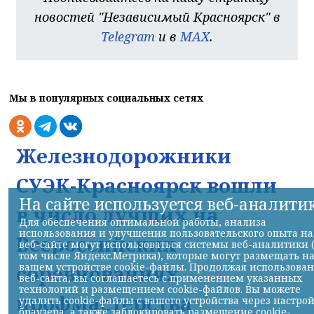
новостей "Независимый Красноярск" в
Telegram
и в
MAX
.
Мы в популярных социальных сетях
Железнодорожники
СУЭК-Красноярск вошли
На сайте используется веб-аналити
в число лучших на
Для обеспечения оптимальной работы, анализа
использования и улучшения пользовательского опыта на
Всероссийских
веб-сайте могут использоваться системы веб-аналитики 
том числе Яндекс.Метрика), которые могут размещать н
соревнованиях
вашем устройстве cookie-файлы. Продолжая использова
веб-сайта, вы соглашаетесь с применением указанных
технологий и размещением cookie-файлов. Вы можете
профмастерства
удалить cookie-файлы с вашего устройства через настро
браузера, а также заблокировать размещение cookie-