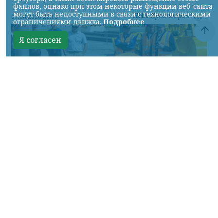
файлов, однако при этом некоторые функции веб-сайта
могут быть недоступными в связи с технологическими
НИА-Красноярск
07.08.2026 22:13
ограничениями движка.
Подробнее
Я согласен
Фото: АО «СУЭК-Хакасия»
КРАСНОЯРСКИЙ КРАЙ, /НИА-
КРАСНОЯРСК/. Специалисты Бородинского
погрузочно-транспортного управления
стали призёрами Всероссийских