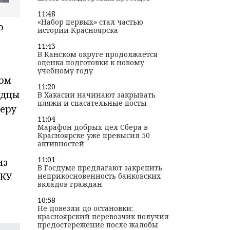
11:48
«Набор первых» стал частью
о
истории Красноярска
11:43
В Канском округе продолжается
оценка подготовки к новому
учебному году
ном
11:20
идцы
В Хакасии начинают закрывать
пляжи и спасательные посты
меру
11:04
Марафон добрых дел Сбера в
Красноярске уже превысил 50
активностей
о
11:01
из
В Госдуме предлагают закрепить
ГКУ
неприкосновенность банковских
вкладов граждан
10:58
Не довезли до остановки:
красноярский перевозчик получил
предостережение после жалобы