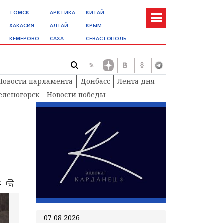
ТОМСК
АРКТИКА
КИТАЙ
ХАКАСИЯ
АЛТАЙ
КРЫМ
КЕМЕРОВО
САХА
СЕВАСТОПОЛЬ
Новости парламента
Донбасс
Лента дня
еленогорск
Новости победы
к
07 08 2026