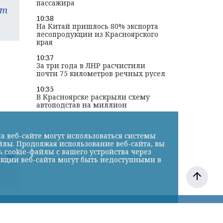
пассажира
am
10:38
На Китай пришлось 80% экспорта
лесопродукции из Красноярского
края
10:37
За три года в ЛНР расчистили
почти 75 километров речных русел
10:35
В Красноярске раскрыли схему
автоподстав на миллион
а веб-сайте могут использоваться системы
йлы. Продолжая использование веб-сайта, вы
cookie-файлы с вашего устройства через
к
нкции веб-сайта могут быть недоступными в
ода