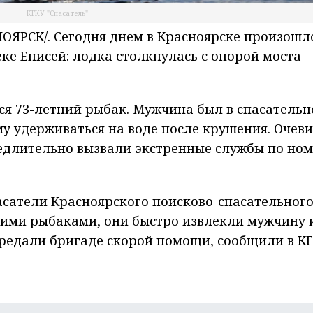
КГКУ "Спасатель"
ЯРСК/. Сегодня днем в Красноярске произошл
ке Енисей: лодка столкнулась с опорой моста
ся 73-летний рыбак. Мужчина был в спасатель
му удерживаться на воде после крушения. Очев
едлительно вызвали экстренные службы по но
асатели Красноярского поисково-спасательног
угими рыбаками, они быстро извлекли мужчину 
передали бригаде скорой помощи, сообщили в К