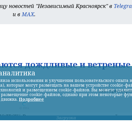
цу новостей "Независимый Красноярск" в
Telegr
и в
MAX
.
аются дождливые и ветреные
-аналитика
лиза использования и улучшения пользовательского опыта н
а), которые могут размещать на вашем устройстве cookie-фа
хнологий и размещением cookie-файлов. Вы можете удалить 
НИА-Красноярс
ь размещение cookie-файлов, однако при этом некоторые фу
 движка.
Подробнее
© НИА
ЯРСК/. В предстоящие выходные жителей гор
Загрузка