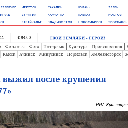
ПЕТЕРБУРГ
ИРКУТСК
САХАЛИН
КУБАНЬ
ТВЕРЬ
НГРАД
БУРЯТИЯ
КАМЧАТКА
КАВКАЗ
РОСТОВ
СК
ЗАБАЙКАЛЬЕ
ВЛАДИВОСТОК
НОВОСИБИРСК
ЯРОСЛАВЛЬ
.41
€ 94.06
ТВОИ ЗЕМЛЯКИ - ГЕРОИ!
о
Финансы
Фото
Интервью
Культура
Происшествия
Канск
Ачинск
Минусинск
Норильск
Железногорск
З
к выжил после крушения
77»
НИА-Красноярс