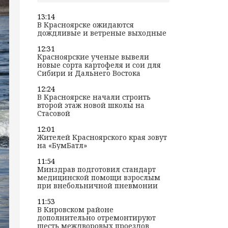
13:14
В Красноярске ожидаются
дождливые и ветреные выходные
12:31
Красноярские ученые вывели
новые сорта картофеля и сои для
Сибири и Дальнего Востока
12:24
В Красноярске начали строить
второй этаж новой школы на
Стасовой
12:01
Жителей Красноярского края зовут
на «БумБатл»
11:54
Минздрав подготовил стандарт
медицинской помощи взрослым
при внебольничной пневмонии
11:53
В Кировском районе
дополнительно отремонтируют
шесть междворовых проездов