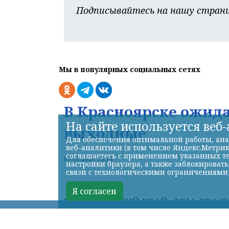
Подписывайтесь на нашу страни
Мы в популярных социальных сетях
В Красноярске ожид
На сайте используется веб
выходные
Для обеспечения оптимальной работы, ана
веб-аналитики (в том числе Яндекс.Метрик
соглашаетесь с применением указанных те
07.08.2026 13:14
настройки браузера, а также заблокироват
связи с технологическими ограничениями
Я согласен
КРАСНОЯРСКИЙ КРАЙ, /НИА-КРАСНО
ждет переменчивая погода.