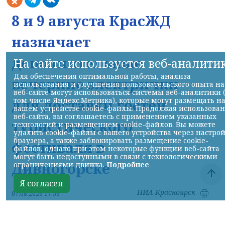
8 и 9 августа КрасЖД
назначает
дополнительные
На сайте используется веб-аналити
Для обеспечения оптимальной работы, анализа
вечерние электрички
использования и улучшения пользовательского опыта на
веб-сайте могут использоваться системы веб-аналитики 
том числе Яндекс.Метрика), которые могут размещать н
для доставки гостей
вашем устройстве cookie-файлы. Продолжая использова
веб-сайта, вы соглашаетесь с применением указанных
туристического
технологий и размещением cookie-файлов. Вы можете
удалить cookie-файлы с вашего устройства через настро
браузера, а также заблокировать размещение cookie-
фестиваля в
файлов, однако при этом некоторые функции веб-сайта
могут быть недоступными в связи с технологическими
Дивногорске
ограничениями движка.
Подробнее
Я согласен
НИА-Красноярск
07.08.2026 17:56
Фото: КрасЖД