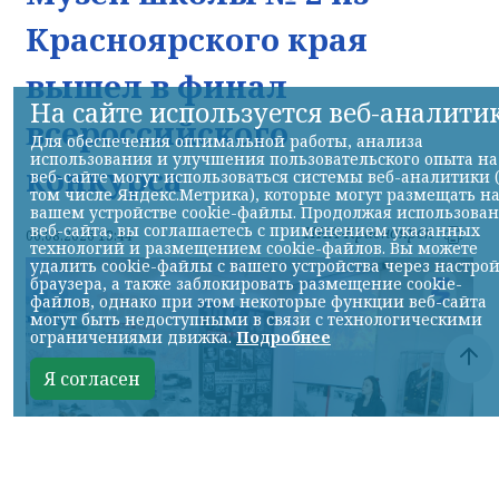
Красноярского края
вышел в финал
На сайте используется веб-аналити
всероссийского
Для обеспечения оптимальной работы, анализа
использования и улучшения пользовательского опыта на
конкурса
веб-сайте могут использоваться системы веб-аналитики 
том числе Яндекс.Метрика), которые могут размещать н
вашем устройстве cookie-файлы. Продолжая использова
веб-сайта, вы соглашаетесь с применением указанных
НИА-Красноярск
06.08.2026 13:44
технологий и размещением cookie-файлов. Вы можете
удалить cookie-файлы с вашего устройства через настро
браузера, а также заблокировать размещение cookie-
файлов, однако при этом некоторые функции веб-сайта
могут быть недоступными в связи с технологическими
ограничениями движка.
Подробнее
Я согласен