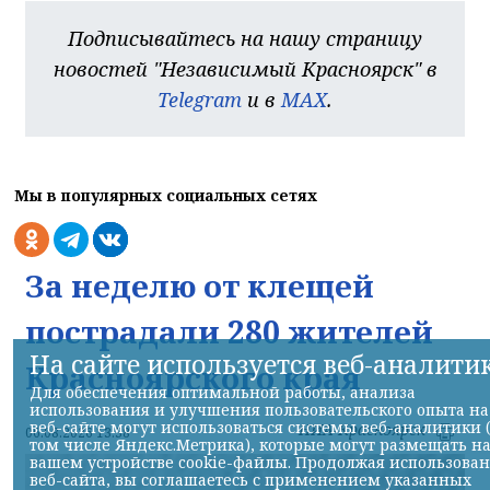
Подписывайтесь на нашу страницу
новостей "Независимый Красноярск" в
Telegram
и в
MAX
.
Мы в популярных социальных сетях
За неделю от клещей
пострадали 280 жителей
На сайте используется веб-аналити
Красноярского края
Для обеспечения оптимальной работы, анализа
использования и улучшения пользовательского опыта на
веб-сайте могут использоваться системы веб-аналитики 
НИА-Красноярск
06.08.2026 13:38
том числе Яндекс.Метрика), которые могут размещать н
вашем устройстве cookie-файлы. Продолжая использова
веб-сайта, вы соглашаетесь с применением указанных