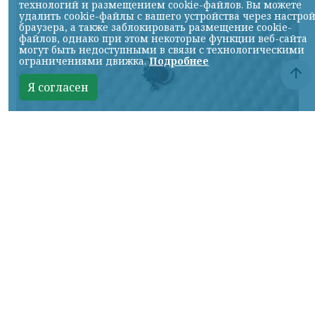
технологий и размещением cookie-файлов. Вы можете
удалить cookie-файлы с вашего устройства через настро
браузера, а также заблокировать размещение cookie-
файлов, однако при этом некоторые функции веб-сайта
могут быть недоступными в связи с технологическими
ограничениями движка.
Подробнее
Я согласен
Фото: НИА
КРАСНОЯРСКИЙ КРАЙ, /НИА-КРАСНОЯРСК/.
За минувшую неделю из-за присасывания
клещей к медикам обратились 280
жителей региона, в том числе 26 детей.
Всего с начала сезона с этой проблемой
столкнулись 15 428 человек.