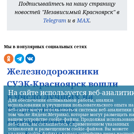
Подписывайтесь на нашу страницу
новостей "Независимый Красноярск" в
Telegram
и в
MAX
.
Мы в популярных социальных сетях
Железнодорожники
СУЭК-Красноярск вошли
На сайте используется веб-аналити
в число лучших на
Для обеспечения оптимальной работы, анализа
использования и улучшения пользовательского опыта на
Всероссийских
веб-сайте могут использоваться системы веб-аналитики 
том числе Яндекс.Метрика), которые могут размещать н
соревнованиях
вашем устройстве cookie-файлы. Продолжая использова
веб-сайта, вы соглашаетесь с применением указанных
технологий и размещением cookie-файлов. Вы можете
удалить cookie-файлы с вашего устройства через настро