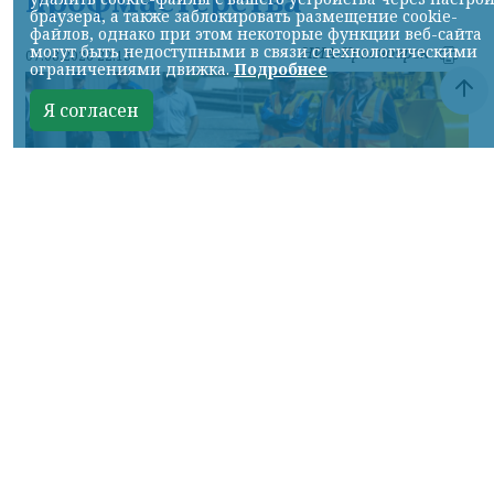
профмастерства
браузера, а также заблокировать размещение cookie-
файлов, однако при этом некоторые функции веб-сайта
могут быть недоступными в связи с технологическими
НИА-Красноярск
07.08.2026 22:13
ограничениями движка.
Подробнее
Я согласен
Фото: АО «СУЭК-Хакасия»
КРАСНОЯРСКИЙ КРАЙ, /НИА-
КРАСНОЯРСК/. Специалисты Бородинского
погрузочно-транспортного управления