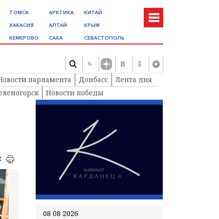
ТОМСК
АРКТИКА
КИТАЙ
ХАКАСИЯ
АЛТАЙ
КРЫМ
КЕМЕРОВО
САХА
СЕВАСТОПОЛЬ
Новости парламента
Донбасс
Лента дня
еленогорск
Новости победы
к
08 08 2026