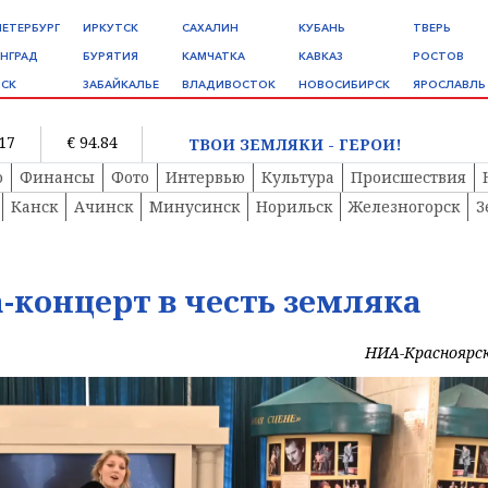
ПЕТЕРБУРГ
ИРКУТСК
САХАЛИН
КУБАНЬ
ТВЕРЬ
НГРАД
БУРЯТИЯ
КАМЧАТКА
КАВКАЗ
РОСТОВ
СК
ЗАБАЙКАЛЬЕ
ВЛАДИВОСТОК
НОВОСИБИРСК
ЯРОСЛАВЛЬ
.17
€ 94.84
ТВОИ ЗЕМЛЯКИ - ГЕРОИ!
о
Финансы
Фото
Интервью
Культура
Происшествия
Канск
Ачинск
Минусинск
Норильск
Железногорск
З
-концерт в честь земляка
НИА-Красноярс