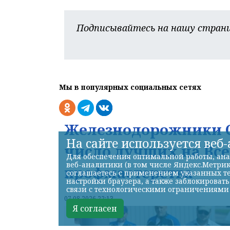
Подписывайтесь на нашу страни
Мы в популярных социальных сетях
Железнодорожники С
На сайте используется веб
число лучших на Вс
Для обеспечения оптимальной работы, ана
веб-аналитики (в том числе Яндекс.Метрик
профмастерства
соглашаетесь с применением указанных те
настройки браузера, а также заблокироват
связи с технологическими ограничениями
07.08.2026 22:13
Я согласен