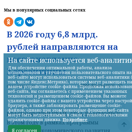
Мы в популярных социальных сетях
В 2026 году 6,8 млрд.
рублей направляются на
восстановление
На сайте используется веб-аналити
Для обеспечения оптимальной работы, анализа
Херсонщины
использования и улучшения пользовательского опыта на
веб-сайте могут использоваться системы веб-аналитики 
том числе Яндекс.Метрика), которые могут размещать н
НИА-Красноярск
07.08.2026 16:49
вашем устройстве cookie-файлы. Продолжая использова
веб-сайта, вы соглашаетесь с применением указанных
технологий и размещением cookie-файлов. Вы можете
удалить cookie-файлы с вашего устройства через настро
Фото ТГ-канала Владимира Сальдо
браузера, а также заблокировать размещение cookie-
файлов, однако при этом некоторые функции веб-сайта
КРАСНОЯРСКИЙ КРАЙ, /НИА-КРАСНОЯРСК/.
могут быть недоступными в связи с технологическими
ограничениями движка.
Подробнее
В этом году в рамках программы
социально-экономического развития
Я согласен