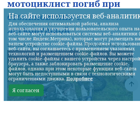
мотоциклист погиб при
На сайте используется веб-аналити
столкновении с
Для обеспечения оптимальной работы, анализа
легковушкой
использования и улучшения пользовательского опыта на
веб-сайте могут использоваться системы веб-аналитики 
том числе Яндекс.Метрика), которые могут размещать н
вашем устройстве cookie-файлы. Продолжая использова
НИА-Красноярск
10.08.2026 12:42
веб-сайта, вы соглашаетесь с применением указанных
технологий и размещением cookie-файлов. Вы можете
удалить cookie-файлы с вашего устройства через настро
браузера, а также заблокировать размещение cookie-
файлов, однако при этом некоторые функции веб-сайта
могут быть недоступными в связи с технологическими
ограничениями движка.
Подробнее
Я согласен
Фото: Госавтоинспекция
КРАСНОЯРСКИЙ КРАЙ, /НИА-КРАСНОЯРСК/.