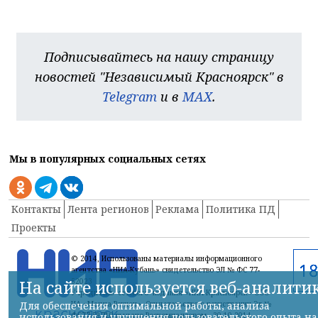
Подписывайтесь на нашу страницу
новостей "Независимый Красноярск" в
Telegram
и в
MAX
.
Мы в популярных социальных сетях
Контакты
Лента регионов
Реклама
Политика ПД
Проекты
© 2014, Использованы материалы информационного
агентства «НИА-Кубань» свидетельство ЭЛ № ФС 77-
52023
На сайте используется веб-аналити
Учредитель сетевого издания «НИА-Красноярск» ООО
ИА «Медиа-Регион» Свидетельство о регистрации Эл №
Для обеспечения оптимальной работы, анализа
ФС77-59710 выдано Роскомнадзором 30.10.2014
использования и улучшения пользовательского опыта на