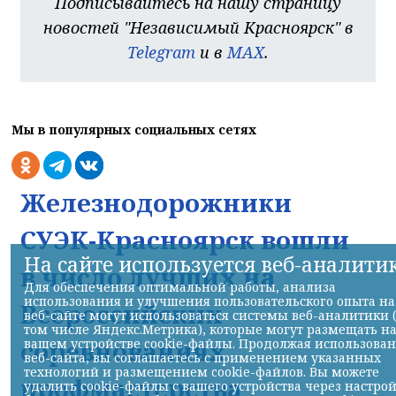
Подписывайтесь на нашу страницу
новостей "Независимый Красноярск" в
Telegram
и в
MAX
.
Мы в популярных социальных сетях
Железнодорожники
СУЭК-Красноярск вошли
На сайте используется веб-аналити
в число лучших на
Для обеспечения оптимальной работы, анализа
использования и улучшения пользовательского опыта на
Всероссийских
веб-сайте могут использоваться системы веб-аналитики 
том числе Яндекс.Метрика), которые могут размещать н
соревнованиях
вашем устройстве cookie-файлы. Продолжая использова
веб-сайта, вы соглашаетесь с применением указанных
технологий и размещением cookie-файлов. Вы можете
профмастерства
удалить cookie-файлы с вашего устройства через настро