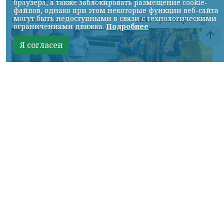
браузера, а также заблокировать размещение cookie-
файлов, однако при этом некоторые функции веб-сайта
могут быть недоступными в связи с технологическими
НИА-Красноярск
07.08.2026 22:13
ограничениями движка.
Подробнее
Я согласен
Фото: АО «СУЭК-Хакасия»
КРАСНОЯРСКИЙ КРАЙ, /НИА-
КРАСНОЯРСК/. Специалисты Бородинского
погрузочно-транспортного управления