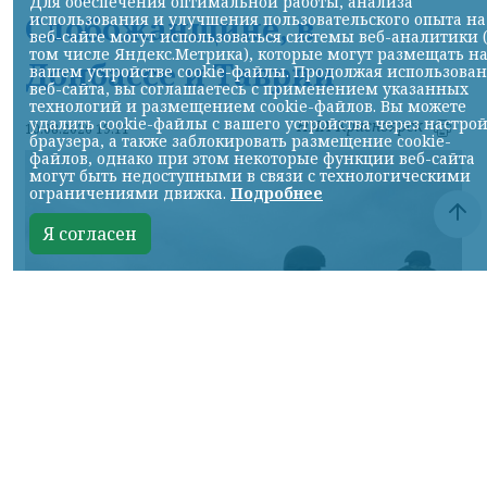
Для обеспечения оптимальной работы, анализа
Слобожанщине, в
использования и улучшения пользовательского опыта на
веб-сайте могут использоваться системы веб-аналитики 
том числе Яндекс.Метрика), которые могут размещать н
Донбассе и Таврии
вашем устройстве cookie-файлы. Продолжая использова
веб-сайта, вы соглашаетесь с применением указанных
технологий и размещением cookie-файлов. Вы можете
удалить cookie-файлы с вашего устройства через настро
НИА-Красноярск
10.08.2026 19:11
браузера, а также заблокировать размещение cookie-
файлов, однако при этом некоторые функции веб-сайта
могут быть недоступными в связи с технологическими
ограничениями движка.
Подробнее
Я согласен
Фото Минобороны России