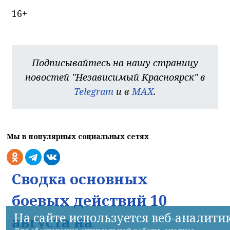
16+
Подписывайтесь на нашу страницу
новостей "Независимый Красноярск" в
Telegram
и в
MAX
.
Мы в популярных социальных сетях
Сводка основных
боевых действий 10
На сайте используется веб-аналити
августа на