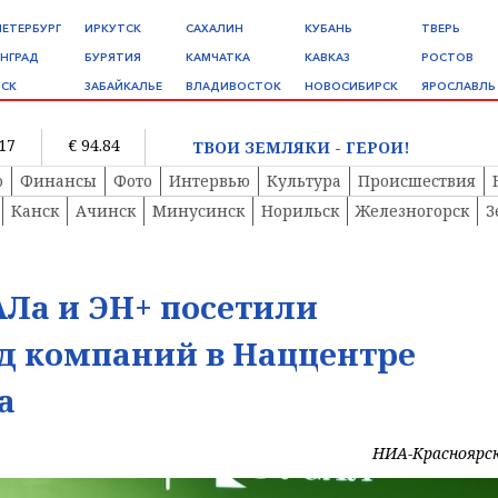
ПЕТЕРБУРГ
ИРКУТСК
САХАЛИН
КУБАНЬ
ТВЕРЬ
НГРАД
БУРЯТИЯ
КАМЧАТКА
КАВКАЗ
РОСТОВ
СК
ЗАБАЙКАЛЬЕ
ВЛАДИВОСТОК
НОВОСИБИРСК
ЯРОСЛАВЛЬ
.17
€ 94.84
ТВОИ ЗЕМЛЯКИ - ГЕРОИ!
о
Финансы
Фото
Интервью
Культура
Происшествия
Канск
Ачинск
Минусинск
Норильск
Железногорск
З
Ла и ЭН+ посетили
д компаний в Наццентре
а
НИА-Красноярс