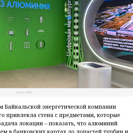
Фото: НИА
ом Байкальской энергетической компании
о привлекла стена с предметами, которые
Задача локации – показать, что алюминий
ем в банковских картах до лопастей турбин и