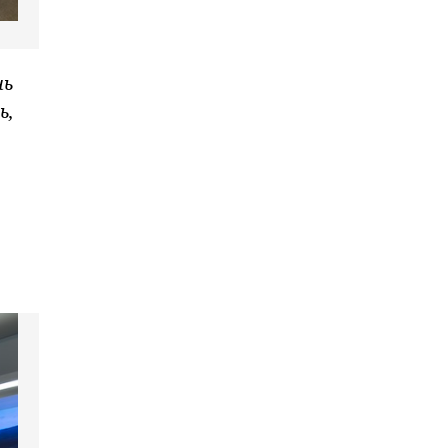
нь
ь,