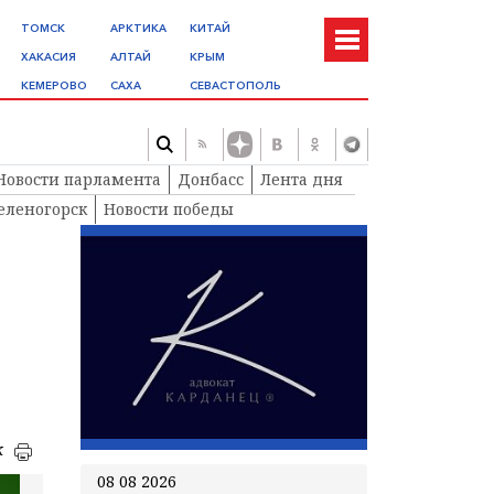
ТОМСК
АРКТИКА
КИТАЙ
ХАКАСИЯ
АЛТАЙ
КРЫМ
КЕМЕРОВО
САХА
СЕВАСТОПОЛЬ
Новости парламента
Донбасс
Лента дня
еленогорск
Новости победы
к
08 08 2026