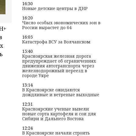
16:30
Новые детские центры в ДНР
16:20
Число особых экономических зон в
России вырастет до 64
Н+
в
16:05
Катастрофа ВСУ за Волчанском
х
15:40
ь
Красноярская железная дорога
предупреждает об ограничениях
движения автотранспорта через
железнодорожный переезд в
городе Уяре
13:14
В Красноярске ожидаются
дождливые и ветреные выходные
12:31
Красноярские ученые вывели
новые сорта картофеля и сои для
Сибири и Дальнего Востока
12:24
В Красноярске начали строить