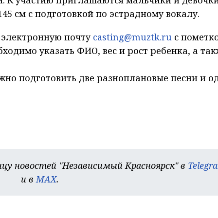
. К участию приглашаются мальчики и девочки
 145 см с подготовкой по эстрадному вокалу.
а электронную почту
casting@muztk.ru
с пометк
ходимо указать ФИО, вес и рост ребенка, а так
жно подготовить две разноплановые песни и о
цу новостей "Независимый Красноярск" в
Telegr
и в
MAX
.