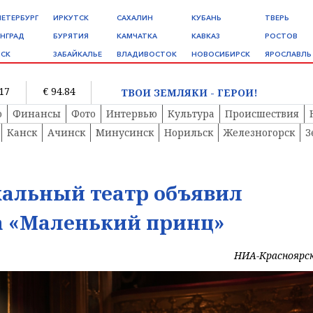
ПЕТЕРБУРГ
ИРКУТСК
САХАЛИН
КУБАНЬ
ТВЕРЬ
НГРАД
БУРЯТИЯ
КАМЧАТКА
КАВКАЗ
РОСТОВ
СК
ЗАБАЙКАЛЬЕ
ВЛАДИВОСТОК
НОВОСИБИРСК
ЯРОСЛАВЛЬ
.17
€ 94.84
ТВОИ ЗЕМЛЯКИ - ГЕРОИ!
о
Финансы
Фото
Интервью
Культура
Происшествия
Канск
Ачинск
Минусинск
Норильск
Железногорск
З
альный театр объявил
а «Маленький принц»
НИА-Красноярс