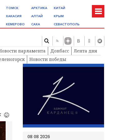
ТОМСК
АРКТИКА
КИТАЙ
ХАКАСИЯ
АЛТАЙ
КРЫМ
КЕМЕРОВО
САХА
СЕВАСТОПОЛЬ
Новости парламента
Донбасс
Лента дня
еленогорск
Новости победы
к
08 08 2026