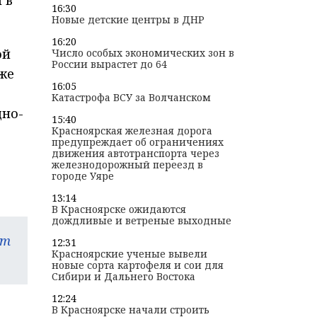
 в
16:30
Новые детские центры в ДНР
16:20
ой
Число особых экономических зон в
России вырастет до 64
же
16:05
Катастрофа ВСУ за Волчанском
дно-
15:40
Красноярская железная дорога
предупреждает об ограничениях
движения автотранспорта через
железнодорожный переезд в
городе Уяре
13:14
В Красноярске ожидаются
дождливые и ветреные выходные
am
12:31
Красноярские ученые вывели
новые сорта картофеля и сои для
Сибири и Дальнего Востока
12:24
В Красноярске начали строить