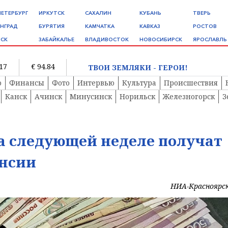
ПЕТЕРБУРГ
ИРКУТСК
САХАЛИН
КУБАНЬ
ТВЕРЬ
НГРАД
БУРЯТИЯ
КАМЧАТКА
КАВКАЗ
РОСТОВ
СК
ЗАБАЙКАЛЬЕ
ВЛАДИВОСТОК
НОВОСИБИРСК
ЯРОСЛАВЛЬ
.17
€ 94.84
ТВОИ ЗЕМЛЯКИ - ГЕРОИ!
о
Финансы
Фото
Интервью
Культура
Происшествия
Канск
Ачинск
Минусинск
Норильск
Железногорск
З
а следующей неделе получат
енсии
НИА-Красноярс