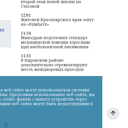
второй этаж новой школы на
Стасовой
12:01
Жителей Красноярского края зовут
на «БумБатл»
am
11:54
Минздрав подготовил стандарт
медицинской помощи взрослым
при внебольничной пневмонии
11:53
В Кировском районе
дополнительно отремонтируют
шесть междворовых проездов
а веб-сайте могут использоваться системы
йлы. Продолжая использование веб-сайта, вы
cookie-файлы с вашего устройства через
нкции веб-сайта могут быть недоступными в
к