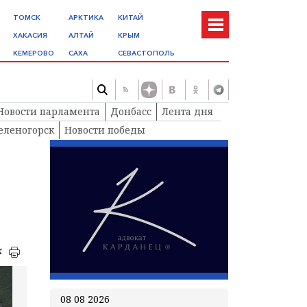
ТОМСК
АРКТИКА
КИТАЙ
ХАКАСИЯ
АЛТАЙ
КРЫМ
КЕМЕРОВО
САХА
СЕВАСТОПОЛЬ
Новости парламента
Донбасс
Лента дня
еленогорск
Новости победы
к
08 08 2026