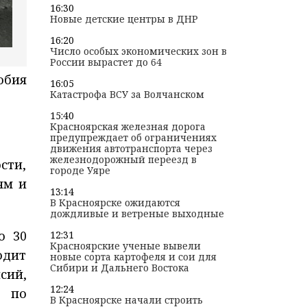
16:30
Новые детские центры в ДНР
16:20
Число особых экономических зон в
России вырастет до 64
обия
16:05
Катастрофа ВСУ за Волчанском
15:40
Красноярская железная дорога
предупреждает об ограничениях
движения автотранспорта через
железнодорожный переезд в
сти,
городе Уяре
ям и
13:14
В Красноярске ожидаются
дождливые и ветреные выходные
о 30
12:31
Красноярские ученые вывели
одит
новые сорта картофеля и сои для
Сибири и Дальнего Востока
сий,
12:24
и по
В Красноярске начали строить