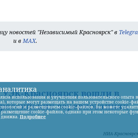
цу новостей "Независимый Красноярск" в
Telegr
и в
MAX
.
-аналитика
УЭК-Красноярск вошли в
лиза использования и улучшения пользовательского опыта н
а), которые могут размещать на вашем устройстве cookie-фа
ероссийских соревнованиях
хнологий и размещением cookie-файлов. Вы можете удалить 
ь размещение cookie-файлов, однако при этом некоторые фу
 движка.
Подробнее
НИА-Красноярс