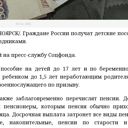
Фото: НИА
ЯРСК/. Граждане России получат детские пос
аздниками.
й на пресс-службу Соцфонда.
 пособие на детей до 17 лет и по беременно
а ребенком до 1,5 лет неработающим родител
военнослужащего по призыву.
кже заблаговременно перечислят пенсии. Д
й пенсионеры, которым пенсия обычно прих
есяца. Досрочная выплата затронет все виды пен
ые, накопительные, пенсии по старости 