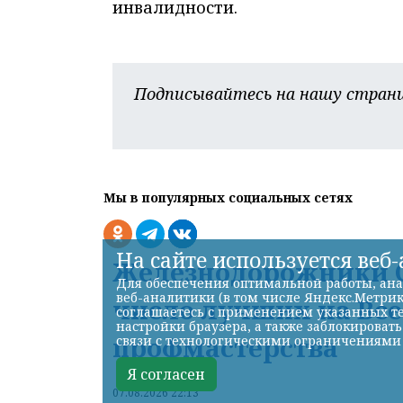
инвалидности.
Подписывайтесь на нашу страни
Мы в популярных социальных сетях
На сайте используется веб
Железнодорожники С
Для обеспечения оптимальной работы, ана
веб-аналитики (в том числе Яндекс.Метрик
число лучших на Вс
соглашаетесь с применением указанных те
настройки браузера, а также заблокироват
профмастерства
связи с технологическими ограничениями
Я согласен
07.08.2026 22:13