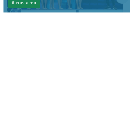
Я согласен
Фото ТГ-канала "Спецоперация Z"
КРАСНОЯРСКИЙ КРАЙ, /НИА-КРАСНОЯРСК/.
Российские синхронистки победили в
акробатической программе на
чемпионате Европы.
Елизавета Минаева, Екатерина Коссова,
Елизавета Смирнова, Елена Шабанова,
Эвелина Симонова, Ольга Тютюник,
Валерия Плеханова и Майя Дорошко —
трёхкратные чемпионки.
Об этом сообщил ТГ-канал «Спецоперация
Z».