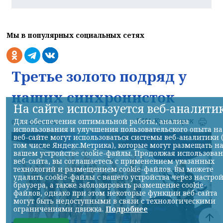
Мы в популярных социальных сетях
Третье золото подряд у
наших синхронисток
На сайте используется веб-аналити
НИА-Красноярск
Для обеспечения оптимальной работы, анализа
06.08.2026 18:36
использования и улучшения пользовательского опыта на
веб-сайте могут использоваться системы веб-аналитики 
том числе Яндекс.Метрика), которые могут размещать н
вашем устройстве cookie-файлы. Продолжая использова
веб-сайта, вы соглашаетесь с применением указанных
технологий и размещением cookie-файлов. Вы можете
удалить cookie-файлы с вашего устройства через настро
браузера, а также заблокировать размещение cookie-
файлов, однако при этом некоторые функции веб-сайта
могут быть недоступными в связи с технологическими
ограничениями движка.
Подробнее