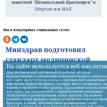
новостей "Независимый Красноярск" в
Telegram
и в
MAX
.
Мы в популярных социальных сетях
Минздрав подготовил
стандарт медицинской
На сайте используется веб-аналити
помощи взрослым при
Для обеспечения оптимальной работы, анализа
использования и улучшения пользовательского опыта на
внебольничной
веб-сайте могут использоваться системы веб-аналитики 
том числе Яндекс.Метрика), которые могут размещать н
пневмонии
вашем устройстве cookie-файлы. Продолжая использова
веб-сайта, вы соглашаетесь с применением указанных
технологий и размещением cookie-файлов. Вы можете
удалить cookie-файлы с вашего устройства через настро
НИА-Красноярск
07.08.2026 11:54
браузера, а также заблокировать размещение cookie-
файлов, однако при этом некоторые функции веб-сайта