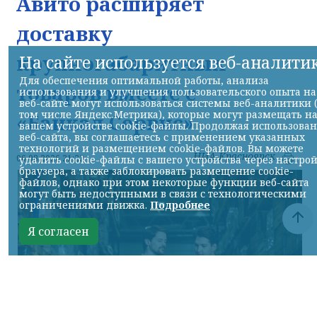
Авито расширяет
доставку
крупногабаритных
На сайте используется веб-аналити
Для обеспечения оптимальной работы, анализа
товаров вместе с
использования и улучшения пользовательского опыта на
веб-сайте могут использоваться системы веб-аналитики 
том числе Яндекс.Метрика), которые могут размещать н
«Байкал Сервис»
вашем устройстве cookie-файлы. Продолжая использова
веб-сайта, вы соглашаетесь с применением указанных
технологий и размещением cookie-файлов. Вы можете
НИА-Красноярск
06.08.2026 21:22
удалить cookie-файлы с вашего устройства через настро
браузера, а также заблокировать размещение cookie-
файлов, однако при этом некоторые функции веб-сайта
могут быть недоступными в связи с технологическими
ограничениями движка.
Подробнее
Я согласен