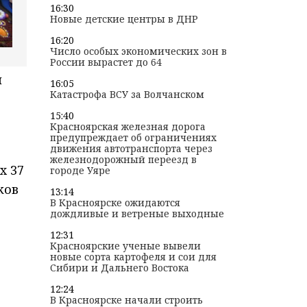
16:30
Новые детские центры в ДНР
16:20
Число особых экономических зон в
России вырастет до 64
й
16:05
Катастрофа ВСУ за Волчанском
15:40
Красноярская железная дорога
предупреждает об ограничениях
движения автотранспорта через
железнодорожный переезд в
х 37
городе Уяре
ков
13:14
В Красноярске ожидаются
дождливые и ветреные выходные
12:31
Красноярские ученые вывели
новые сорта картофеля и сои для
Сибири и Дальнего Востока
12:24
В Красноярске начали строить