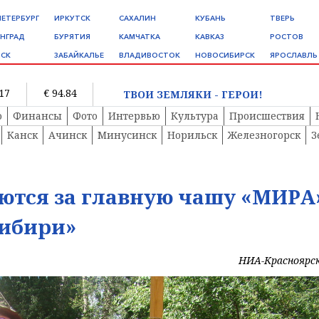
ПЕТЕРБУРГ
ИРКУТСК
САХАЛИН
КУБАНЬ
ТВЕРЬ
НГРАД
БУРЯТИЯ
КАМЧАТКА
КАВКАЗ
РОСТОВ
СК
ЗАБАЙКАЛЬЕ
ВЛАДИВОСТОК
НОВОСИБИРСК
ЯРОСЛАВЛЬ
.17
€ 94.84
ТВОИ ЗЕМЛЯКИ - ГЕРОИ!
о
Финансы
Фото
Интервью
Культура
Происшествия
Канск
Ачинск
Минусинск
Норильск
Железногорск
З
ются за главную чашу «МИРА
Сибири»
НИА-Красноярс