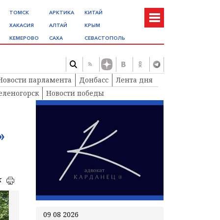
ТОМСК
АРКТИКА
КИТАЙ
ХАКАСИЯ
АЛТАЙ
КРЫМ
КЕМЕРОВО
САХА
СЕВАСТОПОЛЬ
Новости парламента
Донбасс
Лента дня
еленогорск
Новости победы
»
к
09 08 2026