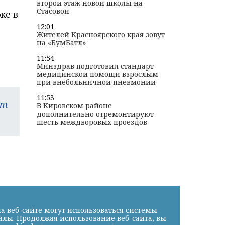
второй этаж новой школы на
Стасовой
же в
12:01
Жителей Красноярского края зовут
на «БумБатл»
11:54
Минздрав подготовил стандарт
медицинской помощи взрослым
при внебольничной пневмонии
11:53
am
В Кировском районе
дополнительно отремонтируют
шесть междворовых проездов
а веб-сайте могут использоваться системы
йлы. Продолжая использование веб-сайта, вы