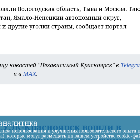
вали Вологодская область, Тыва и Москва. Так
стан, Ямало-Ненецкий автономный округ,
я и другие уголки страны, сообщает портал
цу новостей "Независимый Красноярск" в
Telegr
и в
MAX
.
-аналитика
УЭК-Красноярск вошли в
лиза использования и улучшения пользовательского опыта н
а), которые могут размещать на вашем устройстве cookie-фа
ероссийских соревнованиях