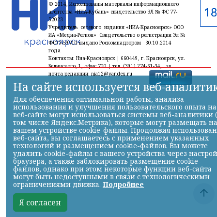
© 2014, Использованы материалы информационного
агентства «НИА-Кубань» свидетельство ЭЛ № ФС 77-
52023
Учредитель сетевого издания «НИА-Красноярск» ООО
ИА «Медиа-Регион» Свидетельство о регистрации Эл №
ФС77-59710 выдано Роскомнадзором 30.10.2014
года
Контакты: Ниа-Красноярск | 660449, г. Красноярск, ул.
Белинского, 1, офис 700 | тел. (391) 274-61-34,| эл.
почта редакции: nia12@yandex.ru
На сайте используется веб-аналити
Для обеспечения оптимальной работы, анализа
использования и улучшения пользовательского опыта на
веб-сайте могут использоваться системы веб-аналитики 
том числе Яндекс.Метрика), которые могут размещать н
вашем устройстве cookie-файлы. Продолжая использова
веб-сайта, вы соглашаетесь с применением указанных
технологий и размещением cookie-файлов. Вы можете
удалить cookie-файлы с вашего устройства через настро
браузера, а также заблокировать размещение cookie-
файлов, однако при этом некоторые функции веб-сайта
могут быть недоступными в связи с технологическими
ограничениями движка.
Подробнее
Я согласен