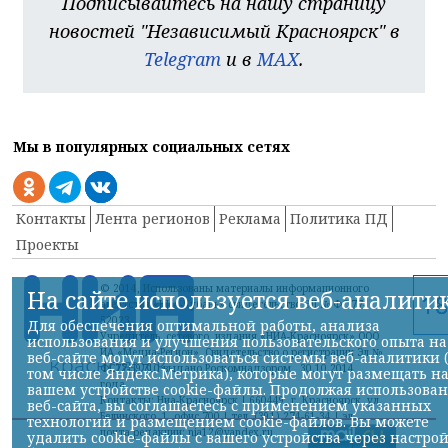
Подписывайтесь на нашу страницу
новостей "Независимый Красноярск" в
Telegram
и в
MAX
.
Мы в популярных социальных сетях
Контакты
Лента регионов
Реклама
Политика ПД
Проекты
© 2014, Использованы материалы информационного
На сайте используется веб-аналити
агентства «НИА-Кубань» свидетельство ЭЛ № ФС 77-
52023
Для обеспечения оптимальной работы, анализа
Учредитель сетевого издания «НИА-Красноярск» ООО
использования и улучшения пользовательского опыта на
ИА «Медиа-Регион» Свидетельство о регистрации Эл №
веб-сайте могут использоваться системы веб-аналитики 
ФС77-59710 выдано Роскомнадзором 30.10.2014
том числе Яндекс.Метрика), которые могут размещать н
года
вашем устройстве cookie-файлы. Продолжая использова
Контакты: Ниа-Красноярск | 660449, г. Красноярск, ул.
веб-сайта, вы соглашаетесь с применением указанных
Белинского, 1, офис 700 | тел. (391) 274-61-34,| эл.
технологий и размещением cookie-файлов. Вы можете
почта редакции: nia12@yandex.ru
удалить cookie-файлы с вашего устройства через настро