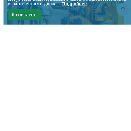
ограничениями движка.
Подробнее
Я согласен
Фото: АО «СУЭК-Хакасия»
КРАСНОЯРСКИЙ КРАЙ, /НИА-
КРАСНОЯРСК/. Специалисты Бородинского
погрузочно-транспортного управления
стали призёрами Всероссийских
соревнований профессионального
мастерства «Логистический Олимп»,