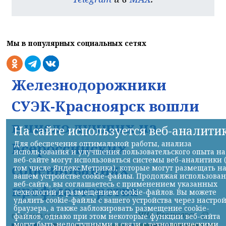
Мы в популярных социальных сетях
Железнодорожники
СУЭК-Красноярск вошли
в число лучших на
На сайте используется веб-аналити
Всероссийских
Для обеспечения оптимальной работы, анализа
использования и улучшения пользовательского опыта на
веб-сайте могут использоваться системы веб-аналитики 
соревнованиях
том числе Яндекс.Метрика), которые могут размещать н
вашем устройстве cookie-файлы. Продолжая использова
веб-сайта, вы соглашаетесь с применением указанных
профмастерства
технологий и размещением cookie-файлов. Вы можете
удалить cookie-файлы с вашего устройства через настро
браузера, а также заблокировать размещение cookie-
НИА-Красноярск
файлов, однако при этом некоторые функции веб-сайта
07.08.2026 22:13
могут быть недоступными в связи с технологическими