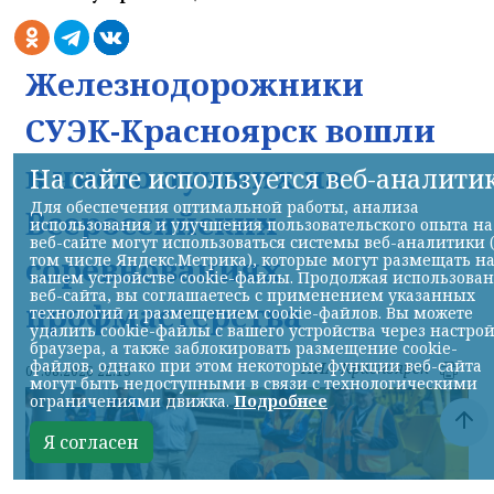
Железнодорожники
СУЭК-Красноярск вошли
в число лучших на
На сайте используется веб-аналити
Для обеспечения оптимальной работы, анализа
Всероссийских
использования и улучшения пользовательского опыта на
веб-сайте могут использоваться системы веб-аналитики 
соревнованиях
том числе Яндекс.Метрика), которые могут размещать н
вашем устройстве cookie-файлы. Продолжая использова
веб-сайта, вы соглашаетесь с применением указанных
профмастерства
технологий и размещением cookie-файлов. Вы можете
удалить cookie-файлы с вашего устройства через настро
браузера, а также заблокировать размещение cookie-
файлов, однако при этом некоторые функции веб-сайта
НИА-Красноярск
07.08.2026 22:13
могут быть недоступными в связи с технологическими
ограничениями движка.
Подробнее
Я согласен