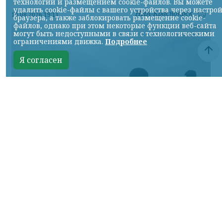
технологий и размещением cookie-файлов. Вы можете
удалить cookie-файлы с вашего устройства через настро
НИА-Красноярск
10.08.2026 19:11
браузера, а также заблокировать размещение cookie-
файлов, однако при этом некоторые функции веб-сайта
могут быть недоступными в связи с технологическими
ограничениями движка.
Подробнее
Я согласен
Фото Минобороны России
КРАСНОЯРСКИЙ КРАЙ, /НИА-КРАСНОЯРСК/.
Сумское направление: продолжаются бои
за Уланово и в районе Вольной Слободы.
Идет наступление армии России в