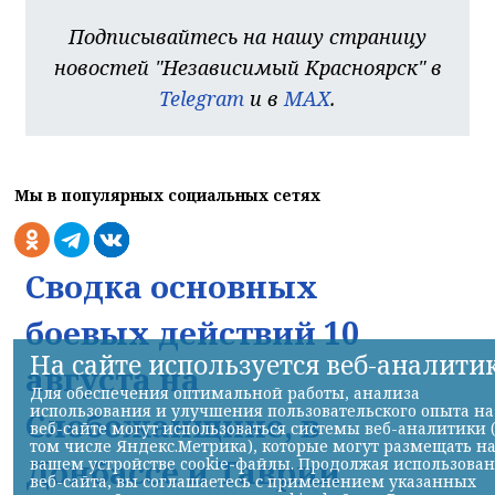
Подписывайтесь на нашу страницу
новостей "Независимый Красноярск" в
Telegram
и в
MAX
.
Мы в популярных социальных сетях
Сводка основных
боевых действий 10
На сайте используется веб-аналити
августа на
Для обеспечения оптимальной работы, анализа
использования и улучшения пользовательского опыта на
Слобожанщине, в
веб-сайте могут использоваться системы веб-аналитики 
том числе Яндекс.Метрика), которые могут размещать н
Донбассе и Таврии
вашем устройстве cookie-файлы. Продолжая использова
веб-сайта, вы соглашаетесь с применением указанных