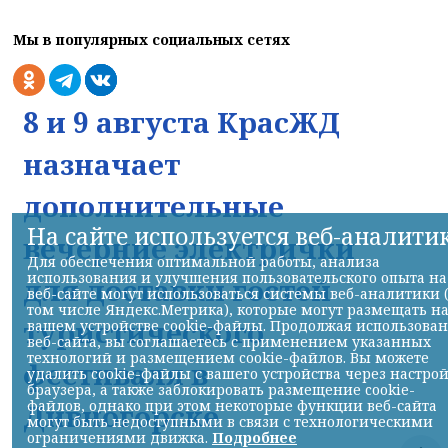
Мы в популярных социальных сетях
8 и 9 августа КрасЖД
назначает
дополнительные
На сайте используется веб-аналити
вечерние электрички
Для обеспечения оптимальной работы, анализа
использования и улучшения пользовательского опыта на
для доставки гостей
веб-сайте могут использоваться системы веб-аналитики 
том числе Яндекс.Метрика), которые могут размещать н
туристического
вашем устройстве cookie-файлы. Продолжая использова
веб-сайта, вы соглашаетесь с применением указанных
технологий и размещением cookie-файлов. Вы можете
фестиваля в
удалить cookie-файлы с вашего устройства через настро
браузера, а также заблокировать размещение cookie-
файлов, однако при этом некоторые функции веб-сайта
Дивногорске
могут быть недоступными в связи с технологическими
ограничениями движка.
Подробнее