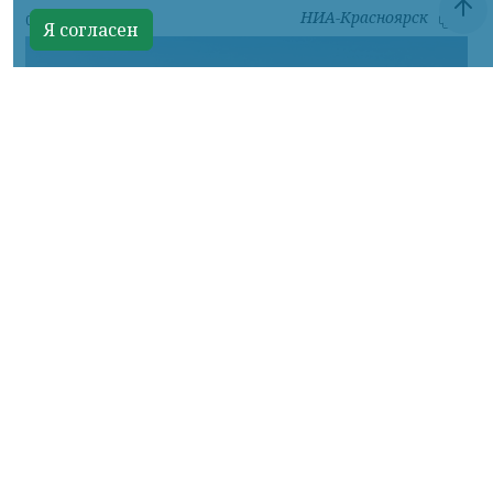
НИА-Красноярск
07.08.2026 17:56
Я согласен
Фото: КрасЖД
КРАСНОЯРСКИЙ КРАЙ, /НИА-
КРАСНОЯРСК/.
Для удобства гостей и
участников туристического фестиваля «ОМУТ