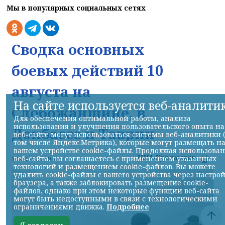
Мы в популярных социальных сетях
Сводка основных
боевых действий 10
августа на
На сайте используется веб-аналити
Слобожанщине, в
Для обеспечения оптимальной работы, анализа
использования и улучшения пользовательского опыта на
Донбассе и Таврии
веб-сайте могут использоваться системы веб-аналитики 
том числе Яндекс.Метрика), которые могут размещать н
вашем устройстве cookie-файлы. Продолжая использова
НИА-Красноярск
веб-сайта, вы соглашаетесь с применением указанных
10.08.2026 19:11
технологий и размещением cookie-файлов. Вы можете
удалить cookie-файлы с вашего устройства через настро
браузера, а также заблокировать размещение cookie-
файлов, однако при этом некоторые функции веб-сайта
могут быть недоступными в связи с технологическими
ограничениями движка.
Подробнее