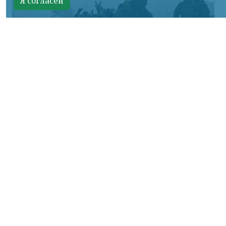
Я согласен
Фото Минобороны России
КРАСНОЯРСКИЙ КРАЙ, /НИА-КРАСНОЯРСК/.
Сумское направление: продолжаются бои
за Уланово и в районе Вольной Слободы.
Идет наступление армии России в
районах поселков Хотень, Писаревке,
южнее Иволжанского и в районе Марьино.
На Донбассе в Краснолиманском
направлении основное внимание
российских войск сосредоточено на