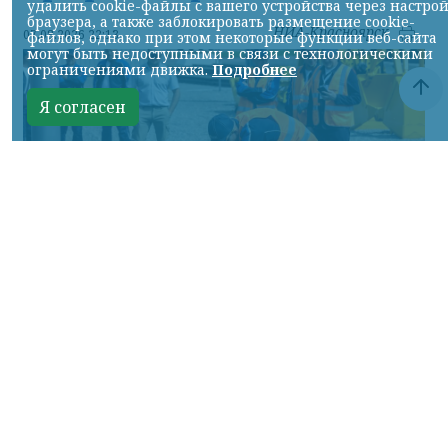
удалить cookie-файлы с вашего устройства через настро
браузера, а также заблокировать размещение cookie-
НИА-Красноярск
07.08.2026 22:13
файлов, однако при этом некоторые функции веб-сайта
могут быть недоступными в связи с технологическими
ограничениями движка.
Подробнее
Я согласен
Фото: АО «СУЭК-Хакасия»
КРАСНОЯРСКИЙ КРАЙ, /НИА-
КРАСНОЯРСК/. Специалисты Бородинского
погрузочно-транспортного управления
стали призёрами Всероссийских