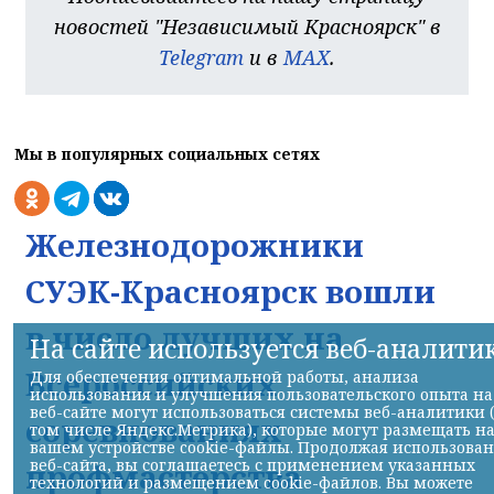
новостей "Независимый Красноярск" в
Telegram
и в
MAX
.
Мы в популярных социальных сетях
Железнодорожники
СУЭК-Красноярск вошли
в число лучших на
На сайте используется веб-аналити
Всероссийских
Для обеспечения оптимальной работы, анализа
использования и улучшения пользовательского опыта на
веб-сайте могут использоваться системы веб-аналитики 
соревнованиях
том числе Яндекс.Метрика), которые могут размещать н
вашем устройстве cookie-файлы. Продолжая использова
веб-сайта, вы соглашаетесь с применением указанных
профмастерства
технологий и размещением cookie-файлов. Вы можете