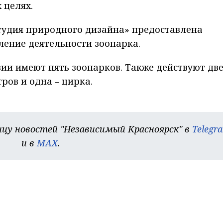
 целях.
студия природного дизайна» предоставлена
ление деятельности зоопарка.
зии имеют пять зоопарков. Также действуют дв
ров и одна – цирка.
цу новостей "Независимый Красноярск" в
Telegr
и в
MAX
.