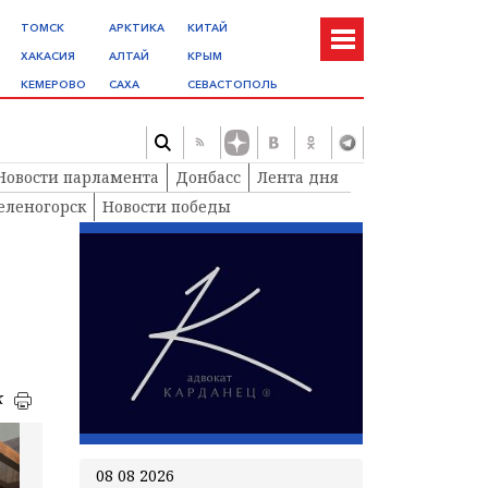
ТОМСК
АРКТИКА
КИТАЙ
ХАКАСИЯ
АЛТАЙ
КРЫМ
КЕМЕРОВО
САХА
СЕВАСТОПОЛЬ
Новости парламента
Донбасс
Лента дня
еленогорск
Новости победы
к
08 08 2026