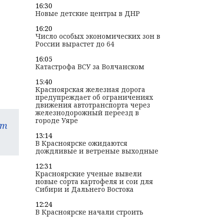
16:30
Новые детские центры в ДНР
16:20
Число особых экономических зон в
России вырастет до 64
16:05
е
Катастрофа ВСУ за Волчанском
15:40
Красноярская железная дорога
предупреждает об ограничениях
движения автотранспорта через
железнодорожный переезд в
городе Уяре
am
13:14
В Красноярске ожидаются
дождливые и ветреные выходные
12:31
Красноярские ученые вывели
новые сорта картофеля и сои для
Сибири и Дальнего Востока
12:24
В Красноярске начали строить