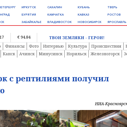
ПЕТЕРБУРГ
ИРКУТСК
САХАЛИН
КУБАНЬ
ТВЕРЬ
НГРАД
БУРЯТИЯ
КАМЧАТКА
КАВКАЗ
РОСТОВ
СК
ЗАБАЙКАЛЬЕ
ВЛАДИВОСТОК
НОВОСИБИРСК
ЯРОСЛАВЛЬ
.17
€ 94.84
ТВОИ ЗЕМЛЯКИ - ГЕРОИ!
о
Финансы
Фото
Интервью
Культура
Происшествия
Канск
Ачинск
Минусинск
Норильск
Железногорск
З
рк с рептилиями получил
ю
НИА-Красноярс