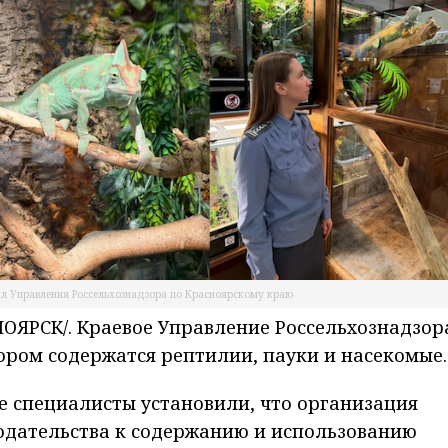
л Управления Россельхознадзора по Красноярскому краю
ЯРСК/. Краевое Управление Россельхознадзор
ором содержатся рептилии, пауки и насекомые.
е специалисты установили, что организация
нодательства к содержанию и использованию