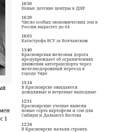
16:30
Новые детские центры в ДНР
16:20
Число особых экономических зон в
России вырастет до 64
16:05
Катастрофа ВСУ за Волчанском
15:40
Красноярская железная дорога
предупреждает об ограничениях
движения автотранспорта через
железнодорожный переезд в
городе Уяре
13:14
В Красноярске ожидаются
ый
дождливые и ветреные выходные
12:31
Красноярские ученые вывели
смен
новые сорта картофеля и сои для
Сибири и Дальнего Востока
с 1
12:24
В Красноярске начали строить