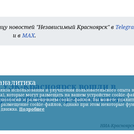
цу новостей "Независимый Красноярск" в
Telegr
и в
MAX
.
-аналитика
УЭК-Красноярск вошли в
лиза использования и улучшения пользовательского опыта н
а), которые могут размещать на вашем устройстве cookie-фа
ероссийских соревнованиях
хнологий и размещением cookie-файлов. Вы можете удалить 
ь размещение cookie-файлов, однако при этом некоторые фу
 движка.
Подробнее
НИА-Красноярс