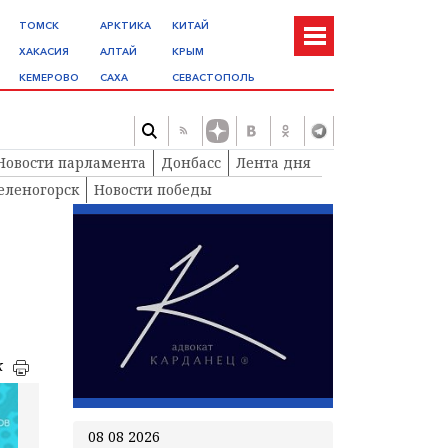
ТОМСК
АРКТИКА
КИТАЙ
ХАКАСИЯ
АЛТАЙ
КРЫМ
КЕМЕРОВО
САХА
СЕВАСТОПОЛЬ
Новости парламента
Донбасс
Лента дня
еленогорск
Новости победы
к
08 08 2026