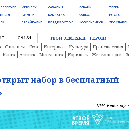
ПЕТЕРБУРГ
ИРКУТСК
САХАЛИН
КУБАНЬ
ТВЕРЬ
НГРАД
БУРЯТИЯ
КАМЧАТКА
КАВКАЗ
РОСТОВ
СК
ЗАБАЙКАЛЬЕ
ВЛАДИВОСТОК
НОВОСИБИРСК
ЯРОСЛАВЛЬ
.17
€ 94.84
ТВОИ ЗЕМЛЯКИ - ГЕРОИ!
о
Финансы
Фото
Интервью
Культура
Происшествия
Канск
Ачинск
Минусинск
Норильск
Железногорск
З
 открыт набор в бесплатный
ь
НИА-Красноярс