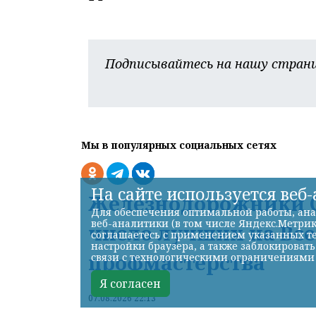
Подписывайтесь на нашу страни
Мы в популярных социальных сетях
На сайте используется веб
Железнодорожники С
Для обеспечения оптимальной работы, ана
веб-аналитики (в том числе Яндекс.Метрик
число лучших на Вс
соглашаетесь с применением указанных те
настройки браузера, а также заблокироват
профмастерства
связи с технологическими ограничениями
Я согласен
07.08.2026 22:13