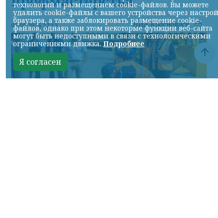
профмастерства
технологий и размещением cookie-файлов. Вы можете
удалить cookie-файлы с вашего устройства через настро
браузера, а также заблокировать размещение cookie-
НИА-Красноярск
07.08.2026 22:13
файлов, однако при этом некоторые функции веб-сайта
могут быть недоступными в связи с технологическими
ограничениями движка.
Подробнее
Я согласен
Фото: АО «СУЭК-Хакасия»
КРАСНОЯРСКИЙ КРАЙ, /НИА-
КРАСНОЯРСК/. Специалисты Бородинского
погрузочно-транспортного управления