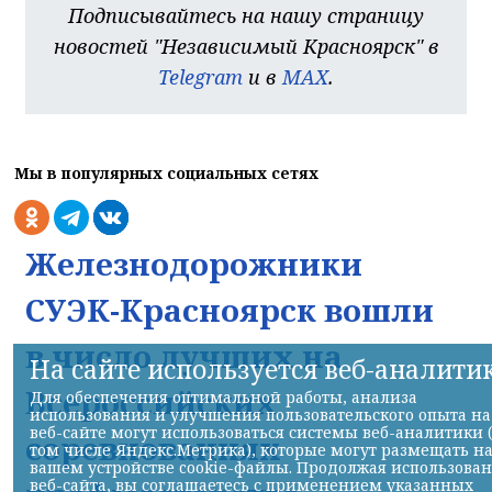
Подписывайтесь на нашу страницу
новостей "Независимый Красноярск" в
Telegram
и в
MAX
.
Мы в популярных социальных сетях
Железнодорожники
СУЭК-Красноярск вошли
в число лучших на
На сайте используется веб-аналити
Всероссийских
Для обеспечения оптимальной работы, анализа
использования и улучшения пользовательского опыта на
веб-сайте могут использоваться системы веб-аналитики 
соревнованиях
том числе Яндекс.Метрика), которые могут размещать н
вашем устройстве cookie-файлы. Продолжая использова
веб-сайта, вы соглашаетесь с применением указанных