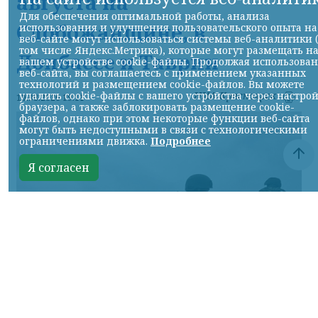
августа на
Для обеспечения оптимальной работы, анализа
Слобожанщине, в
использования и улучшения пользовательского опыта на
веб-сайте могут использоваться системы веб-аналитики 
том числе Яндекс.Метрика), которые могут размещать н
Донбассе и Таврии
вашем устройстве cookie-файлы. Продолжая использова
веб-сайта, вы соглашаетесь с применением указанных
технологий и размещением cookie-файлов. Вы можете
удалить cookie-файлы с вашего устройства через настро
НИА-Красноярск
10.08.2026 19:11
браузера, а также заблокировать размещение cookie-
файлов, однако при этом некоторые функции веб-сайта
могут быть недоступными в связи с технологическими
ограничениями движка.
Подробнее
Я согласен
Фото Минобороны России