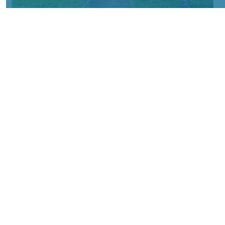
© НИА
КРАСНОЯРСКИЙ КРАЙ, /НИА-
КРАСНОЯРСК/. В предстоящие выходные
жителей города ждет переменчивая
погода.
В субботу, 8 августа, днем ожидается
небольшой дождь. Воздух прогреется до
+21°C. Скорость ветра составит около 4 м/с,
однако порывы могут достигать 14 м/с. К
вечеру осадки прекратятся, сохранится
облачная погода, а температура
опустится до +18°C.