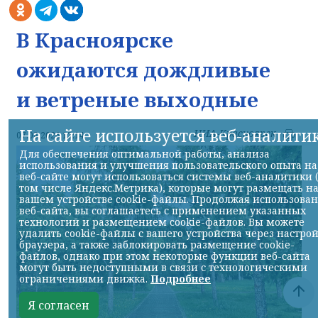
В Красноярске
ожидаются дождливые
и ветреные выходные
На сайте используется веб-аналити
НИА-Красноярск
07.08.2026 13:14
Для обеспечения оптимальной работы, анализа
использования и улучшения пользовательского опыта на
веб-сайте могут использоваться системы веб-аналитики 
том числе Яндекс.Метрика), которые могут размещать н
вашем устройстве cookie-файлы. Продолжая использова
веб-сайта, вы соглашаетесь с применением указанных
технологий и размещением cookie-файлов. Вы можете
удалить cookie-файлы с вашего устройства через настро
браузера, а также заблокировать размещение cookie-
файлов, однако при этом некоторые функции веб-сайта
могут быть недоступными в связи с технологическими
ограничениями движка.
Подробнее
Я согласен