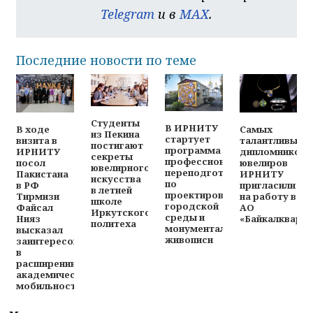
Telegram
и в
MAX
.
Последние новости по теме
Студенты
В ИРНИТУ
В ходе
Самых
из Пекина
стартует
визита в
талантливых
постигают
программа
ИРНИТУ
дипломников-
секреты
профессиональной
посол
ювелиров
ювелирного
переподготовки
Пакистана
ИРНИТУ
искусства
по
в РФ
пригласили
в летней
проектированию
Тирмизи
на работу в
школе
городской
Файсал
АО
Иркутского
среды и
Нияз
«Байкалкварц
политеха
монументальной
высказал
живописи
заинтересованность
в
расширении
академической
мобильности