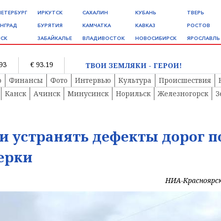
ПЕТЕРБУРГ
ИРКУТСК
САХАЛИН
КУБАНЬ
ТВЕРЬ
НГРАД
БУРЯТИЯ
КАМЧАТКА
КАВКАЗ
РОСТОВ
СК
ЗАБАЙКАЛЬЕ
ВЛАДИВОСТОК
НОВОСИБИРСК
ЯРОСЛАВЛЬ
.93
€ 93.19
ТВОИ ЗЕМЛЯКИ - ГЕРОИ!
о
Финансы
Фото
Интервью
Культура
Происшествия
Канск
Ачинск
Минусинск
Норильск
Железногорск
З
и устранять дефекты дорог п
ерки
НИА-Красноярс