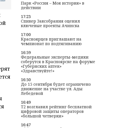
Парк «Россия – Моя история» в
действии
и
17:23
Спикер Заксобрания оценил
ой
ключевые проекты Ачинска
17:00
Красноярцев приглашают на
чемпионат по подтягиванию
16:59
Федеральные эксперты-медики
соберутся в Красноярске на форуме
«Губернских аптек»
ерят
«Здравствуйте!»
ется
16:50
До 15 сентября будет ограничено
движение на участке ул. Ады
Лебедевой
я
16:49
ся
T2 возглавил рейтинг бесплатной
цифровой защиты операторов
«большой четверки»
16:47