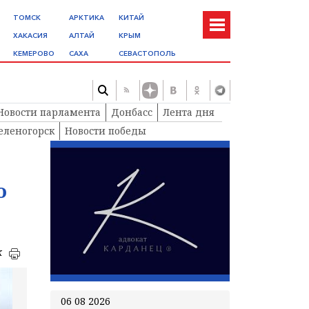
ТОМСК
АРКТИКА
КИТАЙ
ХАКАСИЯ
АЛТАЙ
КРЫМ
КЕМЕРОВО
САХА
СЕВАСТОПОЛЬ
Новости парламента
Донбасс
Лента дня
еленогорск
Новости победы
о
к
06 08 2026