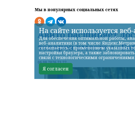
Мы в популярных социальных сетях
На сайте используется веб
Авито расширяет до
Для обеспечения оптимальной работы, ана
веб-аналитики (в том числе Яндекс.Метрик
товаров вместе с «Ба
соглашаетесь с применением указанных те
настройки браузера, а также заблокироват
связи с технологическими ограничениями
06.08.2026 21:22
Я согласен