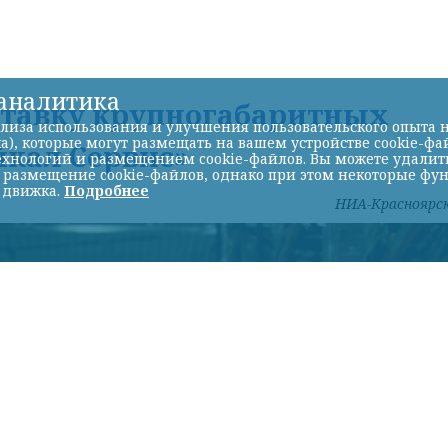
-аналитика
ставку крупногабаритных
лиза использования и улучшения пользовательского опыта н
а), которые могут размещать на вашем устройстве cookie-фа
йкал Сервис»
хнологий и размещением cookie-файлов. Вы можете удалить 
ь размещение cookie-файлов, однако при этом некоторые фу
 движка.
Подробнее
НИА-Красноярс