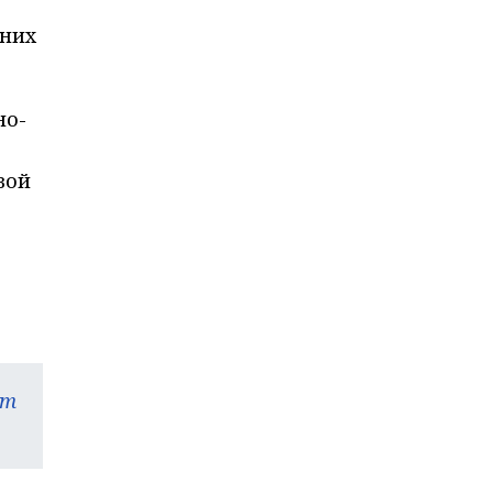
 них
но-
вой
am