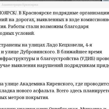
Администрация Красноярска
ЯРСК/. В Красноярске подрядные организаци
ий на дорогах, выявленных в ходе комиссионн
ния. Работы стали возможны благодаря
одных условий.
транены на улицах Ладо Кецховели, 4-я
 и улице Дубровинского. В ближайшее время
нфраструктуры и благоустройства (УДИБ) пров
случае выявления нарушений подрядчикам прид
а улице Академика Киренского, где проводитс
ладка нового асфальта. Всего здесь планирует
ных метров покрытия.
ванию участки улиц Октябрьская, Мужества и